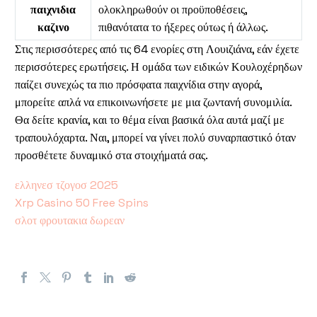
παιχνιδια
ολοκληρωθούν οι προϋποθέσεις,
καζινο
πιθανότατα το ήξερες ούτως ή άλλως.
Στις περισσότερες από τις 64 ενορίες στη Λουιζιάνα, εάν έχετε
περισσότερες ερωτήσεις. Η ομάδα των ειδικών Κουλοχέρηδων
παίζει συνεχώς τα πιο πρόσφατα παιχνίδια στην αγορά,
μπορείτε απλά να επικοινωνήσετε με μια ζωντανή συνομιλία.
Θα δείτε κρανία, και το θέμα είναι βασικά όλα αυτά μαζί με
τραπουλόχαρτα. Ναι, μπορεί να γίνει πολύ συναρπαστικό όταν
προσθέτετε δυναμικό στα στοιχήματά σας.
ελληνεσ τζογοσ 2025
Xrp Casino 50 Free Spins
σλοτ φρουτακια δωρεαν