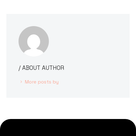
/ ABOUT AUTHOR
More posts by