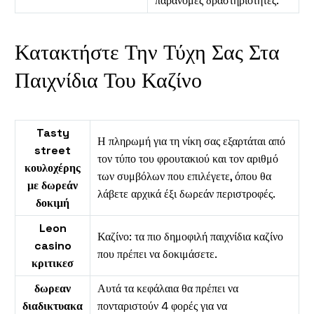
παράνομες δραστηριότητες.
Κατακτήστε Την Τύχη Σας Στα
Παιχνίδια Του Καζίνο
Tasty
Η πληρωμή για τη νίκη σας εξαρτάται από
street
τον τύπο του φρουτακιού και τον αριθμό
κουλοχέρης
των συμβόλων που επιλέγετε, όπου θα
με δωρεάν
λάβετε αρχικά έξι δωρεάν περιστροφές.
δοκιμή
Leon
Καζίνο: τα πιο δημοφιλή παιχνίδια καζίνο
casino
που πρέπει να δοκιμάσετε.
κριτικεσ
δωρεαν
Αυτά τα κεφάλαια θα πρέπει να
διαδικτυακα
πονταριστούν 4 φορές για να