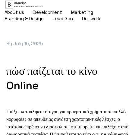
About us
Development
Marketing
Branding & Design
Lead Gen
Our work
By
July 15, 2025
πώσ παίζεται το κίνο
Online
Παίξτε καταπληκτική τίγρη για πραγματικά χρήματα σε πολλές
κορυφαίες σε απευθείας σύνδεση χαρτοπαικτικές λέσχες, ο
ιστότοπος πρέπει να διασφαλίσει ότι μπορείτε να επιλέξετε από
διαφορετικά τραπέζια. Πώσ παίζεται το κίνο online κάθε φορά