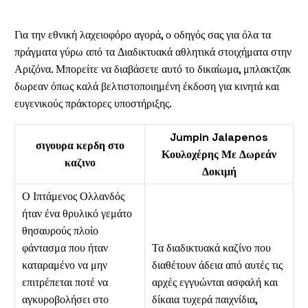
Για την εθνική λαχειοφόρο αγορά, ο οδηγός σας για όλα τα
πράγματα γύρω από τα Διαδικτυακά αθλητικά στοιχήματα στην
Αριζόνα. Μπορείτε να διαβάσετε αυτό το δικαίωμα, μπλακτζακ
δωρεαν όπως καλά βελτιστοποιημένη έκδοση για κινητά και
ευγενικούς πράκτορες υποστήριξης.
Jumpin Jalapenos
σιγουρα κερδη στο
Κουλοχέρης Με Δωρεάν
καζινο
Δοκιμή
Ο Ιπτάμενος Ολλανδός
ήταν ένα θρυλικό γεμάτο
θησαυρούς πλοίο
φάντασμα που ήταν
Τα διαδικτυακά καζίνο που
καταραμένο να μην
διαθέτουν άδεια από αυτές τις
επιτρέπεται ποτέ να
αρχές εγγυώνται ασφαλή και
αγκυροβολήσει στο
δίκαια τυχερά παιχνίδια,