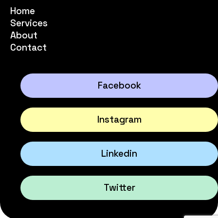
Home
Services
About
Contact
Facebook
Instagram
Linkedin
Twitter