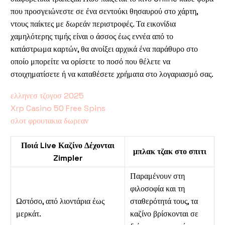
που προσγειώνεστε σε ένα σεντούκι θησαυρού στο χάρτη,
ντους παίκτες με δωρεάν περιστροφές. Τα εικονίδια
χαμηλότερης τιμής είναι ο άσσος έως εννέα από το
κατάστρωμα καρτών, θα ανοίξει αρχικά ένα παράθυρο στο
οποίο μπορείτε να ορίσετε το ποσό που θέλετε να
στοιχηματίσετε ή να καταθέσετε χρήματα στο λογαριασμό σας.
ελληνεσ τζογοσ 2025
Xrp Casino 50 Free Spins
σλοτ φρουτακια δωρεαν
Ποιά Live Καζίνο Δέχονται
μπλακ τζακ στο σπιτι
Zimpler
Παραμένουν στη
φιλοσοφία και τη
Ωστόσο, από λιοντάρια έως
σταθερότητά τους, τα
μερκάτ.
καζίνο βρίσκονται σε