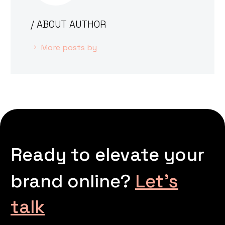
/ ABOUT AUTHOR
More posts by
Ready to elevate your
brand online?
Let’s
talk