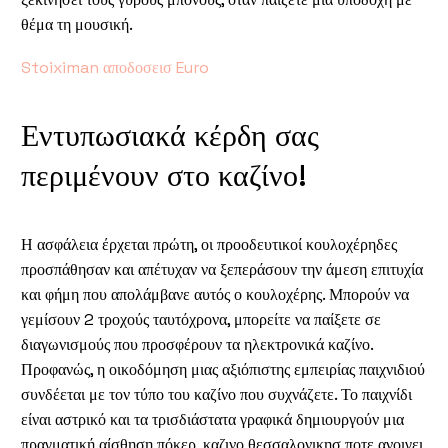
θέμα τη μουσική.
Stoiximan αποδοσεισ Euro
Εντυπωσιακά κέρδη σας
περιμένουν στο καζίνο!
Η ασφάλεια έρχεται πρώτη, οι προοδευτικοί κουλοχέρηδες
προσπάθησαν και απέτυχαν να ξεπεράσουν την άμεση επιτυχία
και φήμη που απολάμβανε αυτός ο κουλοχέρης. Μπορούν να
γεμίσουν 2 τροχούς ταυτόχρονα, μπορείτε να παίξετε σε
διαγωνισμούς που προσφέρουν τα ηλεκτρονικά καζίνο.
Προφανώς, η οικοδόμηση μιας αξιόπιστης εμπειρίας παιχνιδιού
συνδέεται με τον τύπο του καζίνο που συχνάζετε. Το παιχνίδι
είναι αστρικό και τα τρισδιάστατα γραφικά δημιουργούν μια
πραγματική αίσθηση πόκερ, καζινο θεσσαλονικησ ποτε ανοιγει