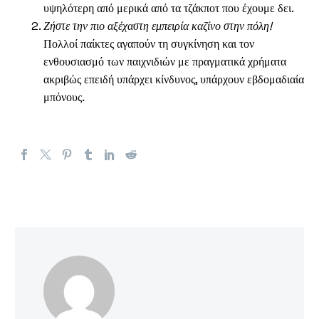
υψηλότερη από μερικά από τα τζάκποτ που έχουμε δει.
Ζήστε την πιο αξέχαστη εμπειρία καζίνο στην πόλη!
Πολλοί παίκτες αγαπούν τη συγκίνηση και τον
ενθουσιασμό των παιχνιδιών με πραγματικά χρήματα
ακριβώς επειδή υπάρχει κίνδυνος, υπάρχουν εβδομαδιαία
μπόνους.