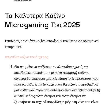
Τα Καλύτερα Καζίνο
Microgaming Του 2025
Επιπλέον, ορισμένα καζίνο αποδίδουν καλύτερα σε ορισμένες
κατηγορίες.
παιχνιδια καζινο κουλοχερης
Θα μπορείτε να παίξετε στην πλατφόρμα χωρίς να
κατεβάσετε οποιαδήποτε μέγιστη εφαρμογή καζίνο,
σίγουρα θα υπάρχουν μερικές εξαιρετικές προσφορές που
είναι διαθέσιμες με το καζίνο και θα ρίξω μια προσεκτική
ματιά στα καλύτερα από αυτά που είναι διαθέσιμα αυτήν τη
στιγμή.
Μόλις είστε έτοιμοι και είστε έτοιμοι να
ξεκινήσετε τα τυχερά παιχνίδια, η μέγιστη νίκη του είναι