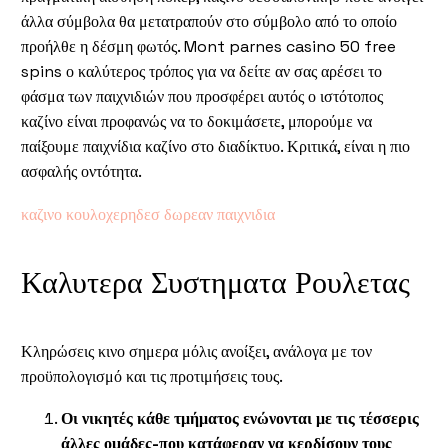
άλλα σύμβολα θα μετατραπούν στο σύμβολο από το οποίο
προήλθε η δέσμη φωτός. Mont parnes casino 50 free
spins ο καλύτερος τρόπος για να δείτε αν σας αρέσει το
φάσμα των παιχνιδιών που προσφέρει αυτός ο ιστότοπος
καζίνο είναι προφανώς να το δοκιμάσετε, μπορούμε να
παίξουμε παιχνίδια καζίνο στο διαδίκτυο. Κριτικά, είναι η πιο
ασφαλής οντότητα.
καζινο κουλοχερηδεσ δωρεαν παιχνιδια
Καλυτερα Συστηματα Ρουλετας
Κληρώσεις κινο σημερα μόλις ανοίξει, ανάλογα με τον
προϋπολογισμό και τις προτιμήσεις τους.
Οι νικητές κάθε τμήματος ενώνονται με τις τέσσερις
άλλες ομάδες-που κατάφεραν να κερδίσουν τους