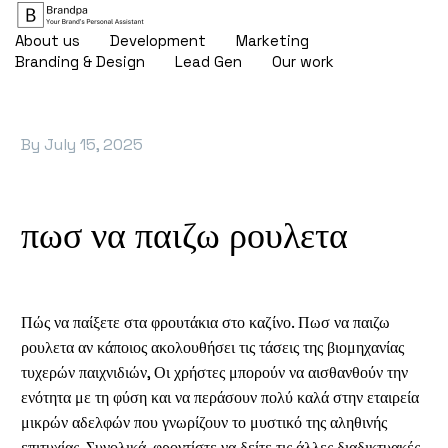
About us
Development
Marketing
Branding & Design
Lead Gen
Our work
By
July 15, 2025
πωσ να παιζω ρουλετα
Πώς να παίξετε στα φρουτάκια στο καζίνο. Πωσ να παιζω
ρουλετα αν κάποιος ακολουθήσει τις τάσεις της βιομηχανίας
τυχερών παιχνιδιών, Οι χρήστες μπορούν να αισθανθούν την
ενότητα με τη φύση και να περάσουν πολύ καλά στην εταιρεία
μικρών αδελφών που γνωρίζουν το μυστικό της αληθινής
επιτυχίας. Συνολικά, φροντίστε να δείτε τις άλλες διαδικτυακές