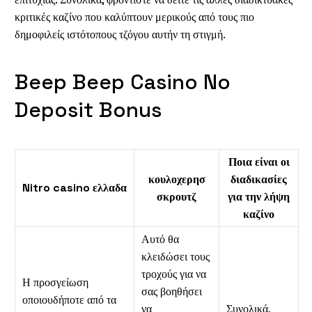
κριτικές καζίνο που καλύπτουν μερικούς από τους πιο
δημοφιλείς ιστότοπους τζόγου αυτήν τη στιγμή.
Beep Beep Casino No
Deposit Bonus
Ποια είναι οι
κουλοχερησ
διαδικασίες
Nitro casino ελλαδα
σκρουτζ
για την λήψη
καζίνο
Αυτό θα
κλειδώσει τους
τροχούς για να
Η προσγείωση
σας βοηθήσει
οποιουδήποτε από τα
να
Συνολικά,