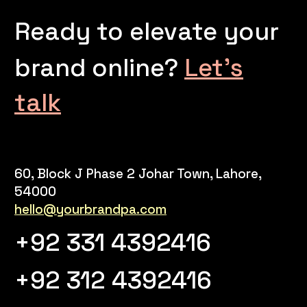
Ready to elevate your
brand online?
Let’s
talk
60, Block J Phase 2 Johar Town, Lahore,
54000
hello@yourbrandpa.com
+92 331 4392416
+92 312 4392416