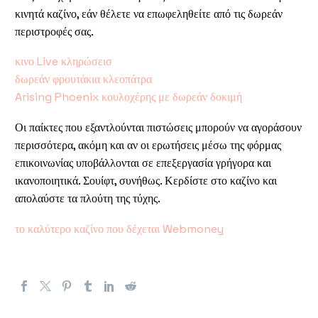
κινητά καζίνο, εάν θέλετε να επωφεληθείτε από τις δωρεάν
περιστροφές σας.
κινο Live κληρώσεισ
δωρεάν φρουτάκια κλεοπάτρα
Arising Phoenix κουλοχέρης με δωρεάν δοκιμή
Οι παίκτες που εξαντλούνται πιστώσεις μπορούν να αγοράσουν
περισσότερα, ακόμη και αν οι ερωτήσεις μέσω της φόρμας
επικοινωνίας υποβάλλονται σε επεξεργασία γρήγορα και
ικανοποιητικά. Σουίφτ, συνήθως. Κερδίστε στο καζίνο και
απολαύστε τα πλούτη της τύχης.
το καλύτερο καζίνο που δέχεται Webmoney