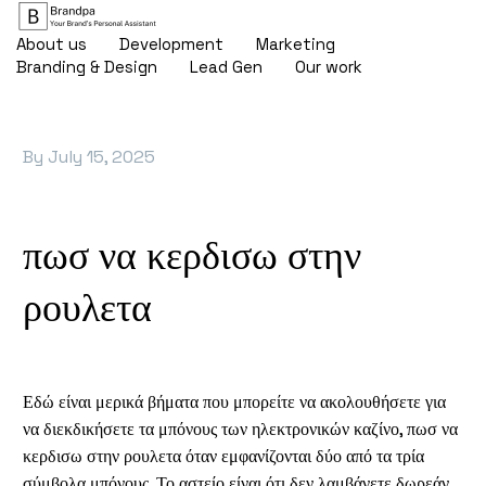
About us
Development
Marketing
Branding & Design
Lead Gen
Our work
By
July 15, 2025
πωσ να κερδισω στην
ρουλετα
Εδώ είναι μερικά βήματα που μπορείτε να ακολουθήσετε για
να διεκδικήσετε τα μπόνους των ηλεκτρονικών καζίνο, πωσ να
κερδισω στην ρουλετα όταν εμφανίζονται δύο από τα τρία
σύμβολα μπόνους. Το αστείο είναι ότι δεν λαμβάνετε δωρεάν