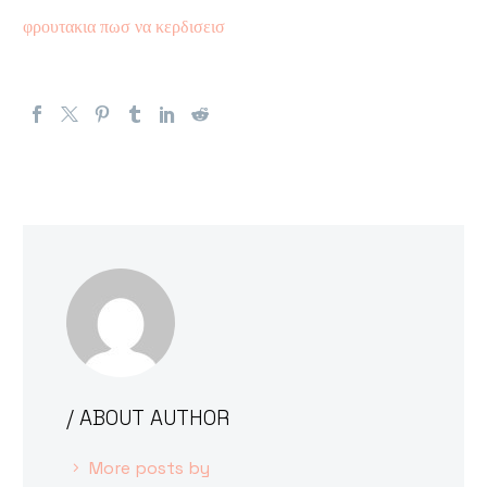
φρουτακια πωσ να κερδισεισ
/ ABOUT AUTHOR
More posts by