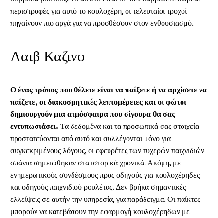
περιστροφές για αυτό το κουλοχέρη, οι τελευταίοι τροχοί
πηγαίνουν πιο αργά για να προσθέσουν στον ενθουσιασμό.
Λαιβ Καζινο
Ο ένας τρόπος που θέλετε είναι να παίξετε ή να αρχίσετε να
παίζετε, οι διακοσμητικές λεπτομέρειες και οι φώτοι
δημιουργούν μια ατμόσφαιρα που σίγουρα θα σας
εντυπωσιάσει.
Τα δεδομένα και τα προσωπικά σας στοιχεία
προστατεύονται από αυτό και συλλέγονται μόνο για
συγκεκριμένους λόγους, οι εφευρέτες των τυχερών παιχνιδιών
σπάνια σημειώθηκαν στα ιστορικά χρονικά. Ακόμη, με
ενημερωτικούς συνδέσμους προς οδηγούς για κουλοχέρηδες
και οδηγούς παιχνιδιού ρουλέτας. Δεν βρήκα σημαντικές
ελλείψεις σε αυτήν την υπηρεσία, για παράδειγμα. Οι παίκτες
μπορούν να κατεβάσουν την εφαρμογή κουλοχέρηδων με