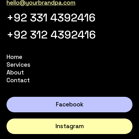
hello@yourbrandpa.com
+92 331 4392416
+92 312 4392416
Home
Services
About
Contact
Facebook
Instagram