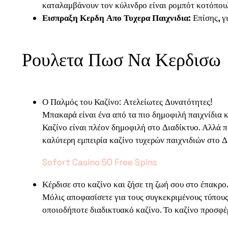
καταλαμβάνουν τον κύλινδρο είναι ρομπότ κοτόπουλ
Εισπραξη Κερδη Απο Τυχερα Παιχνιδια:
Επίσης, γι
Ρουλετα Πωσ Να Κερδισω
Ο Παλμός του Καζίνο: Ατελείωτες Δυνατότητες!
Μπακαρά είναι ένα από τα πιο δημοφιλή παιχνίδια κ
Καζίνο είναι πλέον δημοφιλή στο Διαδίκτυο. Αλλά π
καλύτερη εμπειρία καζίνο τυχερών παιχνιδιών στο Δ
Sofort Casino 50 Free Spins
Κέρδισε στο καζίνο και ζήσε τη ζωή σου στο έπακρο
Μόλις αποφασίσετε για τους συγκεκριμένους τύπους 
οποιοδήποτε διαδικτυακό καζίνο. Το καζίνο προσφέρ