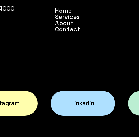
54000
Home
Services
About
Contact
stagram
Linkedin