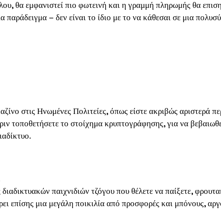
ου, θα εμφανιστεί πιο φωτεινή και η γραμμή πληρωμής θα επιση
α παράδειγμα – δεν είναι το ίδιο με το να κάθεσαι σε μια πολυ
αζίνο στις Ηνωμένες Πολιτείες, όπως είστε ακριβώς αριστερά πε
ριν τοποθετήσετε το στοίχημα κρυπτογράφησης, για να βεβαιωθεί
ιαδίκτυο.
.
διαδικτυακών παιχνιδιών τζόγου που θέλετε να παίξετε, φρουτα
ει επίσης μια μεγάλη ποικιλία από προσφορές και μπόνους, αργ