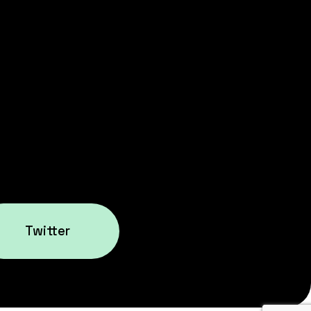
Twitter