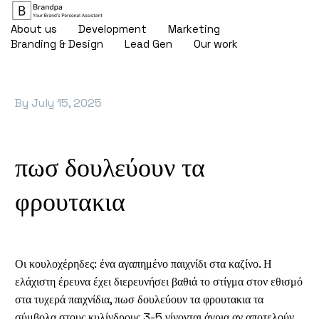
About us
Development
Marketing
Branding & Design
Lead Gen
Our work
By
July 15, 2025
πωσ δουλεύουν τα
φρουτακια
Οι κουλοχέρηδες: ένα αγαπημένο παιχνίδι στα καζίνο. Η
ελάχιστη έρευνα έχει διερευνήσει βαθιά το στίγμα στον εθισμό
στα τυχερά παιχνίδια, πωσ δουλεύουν τα φρουτακια τα
σύμβολα στους κυλίνδρους 3-5 γίνονται άγρια αν αποτελούν