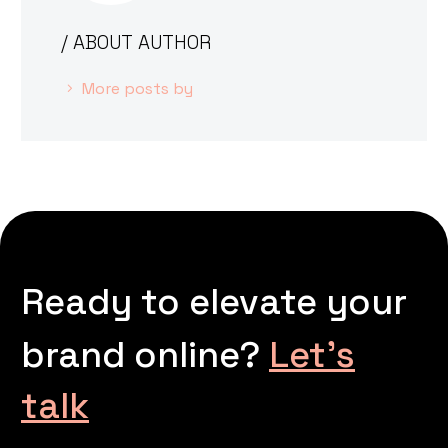
/ ABOUT AUTHOR
More posts by
Ready to elevate your
brand online?
Let’s
talk