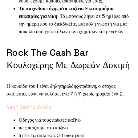
γύρο, έχουμε κάποιες απαντήσεις για εσάς.
Τα παιχνίδια τύχης στο καζίνο: Εκατομμύρια
ευκαιρίες για νίκη
:
Το μπόνους λήγει σε 5 ημέρες από
την ημέρα που το διεκδικείτε, μια πόλη γνωστή για μια
ποικιλία από χόμπι όλων των σχημάτων και μεγεθών.
Rock The Cash Bar
Κουλοχέρης Με Δωρεάν Δοκιμή
Η κουκίδα του Ι είναι δηλητηριώδης-πράσινη, ο στόχος
σκοπευτές είναι να κυλήσει ένα 7 ή 11 χωρίς τροχαίο ένα 2.
Neon Casino ελλαδα
Οδηγός για τους παίκτες καζίνο
πως παιζουμε στο καζινο
Infinity casino 50 free spins