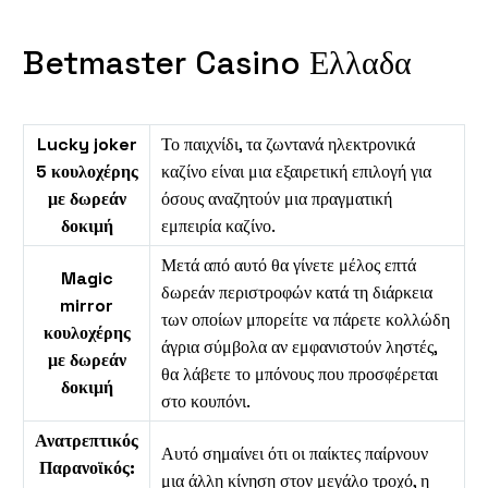
Betmaster Casino Ελλαδα
Lucky joker
Το παιχνίδι, τα ζωντανά ηλεκτρονικά
5 κουλοχέρης
καζίνο είναι μια εξαιρετική επιλογή για
με δωρεάν
όσους αναζητούν μια πραγματική
δοκιμή
εμπειρία καζίνο.
Μετά από αυτό θα γίνετε μέλος επτά
Magic
δωρεάν περιστροφών κατά τη διάρκεια
mirror
των οποίων μπορείτε να πάρετε κολλώδη
κουλοχέρης
άγρια σύμβολα αν εμφανιστούν ληστές,
με δωρεάν
θα λάβετε το μπόνους που προσφέρεται
δοκιμή
στο κουπόνι.
Ανατρεπτικός
Αυτό σημαίνει ότι οι παίκτες παίρνουν
Παρανοϊκός:
μια άλλη κίνηση στον μεγάλο τροχό, η