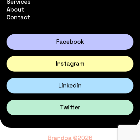
Services
About
Contact
Facebook
Instagram
Linkedin
Twitter
Brandpa ©2026