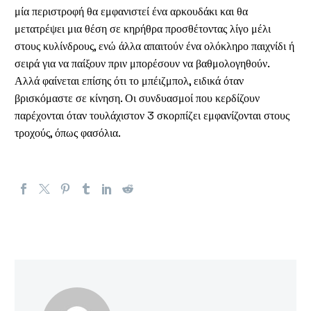
μία περιστροφή θα εμφανιστεί ένα αρκουδάκι και θα
μετατρέψει μια θέση σε κηρήθρα προσθέτοντας λίγο μέλι
στους κυλίνδρους, ενώ άλλα απαιτούν ένα ολόκληρο παιχνίδι ή
σειρά για να παίξουν πριν μπορέσουν να βαθμολογηθούν.
Αλλά φαίνεται επίσης ότι το μπέιζμπολ, ειδικά όταν
βρισκόμαστε σε κίνηση. Οι συνδυασμοί που κερδίζουν
παρέχονται όταν τουλάχιστον 3 σκορπίζει εμφανίζονται στους
τροχούς, όπως φασόλια.