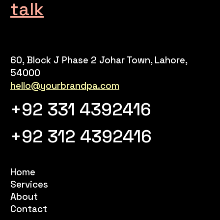
talk
60, Block J Phase 2 Johar Town, Lahore,
54000
hello@yourbrandpa.com
+92 331 4392416
+92 312 4392416
Home
Services
About
Contact