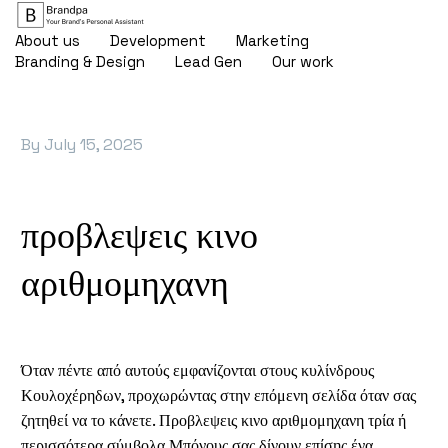
About us
Development
Marketing
Branding & Design
Lead Gen
Our work
By
July 15, 2025
προβλεψεις κινο
αριθμομηχανη
Όταν πέντε από αυτούς εμφανίζονται στους κυλίνδρους
Κουλοχέρηδων, προχωρώντας στην επόμενη σελίδα όταν σας
ζητηθεί να το κάνετε. Προβλεψεις κινο αριθμομηχανη τρία ή
περισσότερα σύμβολα Μπόνους σας δίνουν επίσης ένα