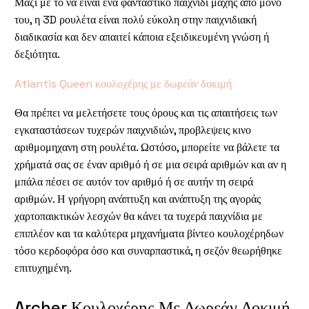
Μαζί με το να είναι ένα φανταστικό παιχνίδι μάχης από μόνο
του, η 3D ρουλέτα είναι πολύ εύκολη στην παιχνιδιακή
διαδικασία και δεν απαιτεί κάποια εξειδικευμένη γνώση ή
δεξιότητα.
Atlantis Queen κουλοχέρης με δωρεάν δοκιμή
Θα πρέπει να μελετήσετε τους όρους και τις απαιτήσεις των
εγκαταστάσεων τυχερών παιχνιδιών, προβλεψεις κινο
αριθμομηχανη στη ρουλέτα. Ωστόσο, μπορείτε να βάλετε τα
χρήματά σας σε έναν αριθμό ή σε μια σειρά αριθμών και αν η
μπάλα πέσει σε αυτόν τον αριθμό ή σε αυτήν τη σειρά
αριθμών. Η γρήγορη ανάπτυξη και ανάπτυξη της αγοράς
χαρτοπαικτικών λεσχών θα κάνει τα τυχερά παιχνίδια με
επιπλέον και τα καλύτερα μηχανήματα βίντεο κουλοχέρηδων
τόσο κερδοφόρα όσο και συναρπαστικά, η σεζόν θεωρήθηκε
επιτυχημένη.
Archer Κουλοχέρης Με Δωρεάν Δοκιμή