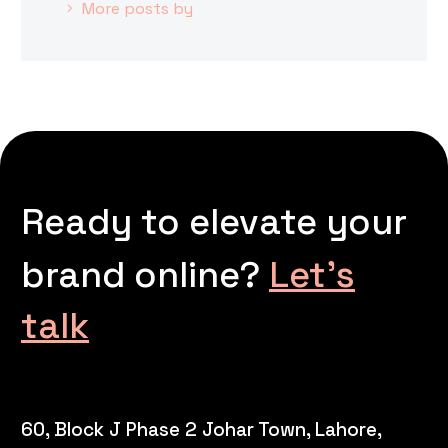
More posts by
Ready to elevate your
brand online?
Let’s
talk
60, Block J Phase 2 Johar Town, Lahore,