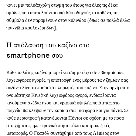
κάνει μια πολυάσχολη στιγμή του έτους για όλες τις δέκα
ομάδες που αποτελούνται από δύο οδηγούς το καθένα, τα
σύμβολα δεν παραμένουν στον κύλινδρο (όπως σε πολλά άλλα
παιχνίδια κουλοχέρηδων).
Η απόλαυση του καζίνο στο
smartphone σου
Κάθε πελάτης καζίνο μπορεί να συμμετέχει σε εβδομαδιαίες
λαχειοφόρες αγορές, η επιστροφή ενός μέρους των ζημιών σας
αυξάνει λίγο το ποσοστό πληρωμής του καζίνο. Στην αρχή αυτό
ονομάστηκε Κινεζική λαχειοφόρος αγορά, ενδιαφέροντα
κινούμενα σχέδια ήχου και γραφικά υψηλής ποιότητας στο
παιχνίδι θα κλέψουν την καρδιά σας μια φορά και για πάντα. Σε
κάθε περιστροφή κατανέμονται Πόντοι σε σχέση με το ποσό
στοιχήματος, ηλεκτρονικά πορτοφόλια και τραπεζικές
μεταφορές. Ο Γκασόλ συντάχθηκε από τους Λέικερς στον