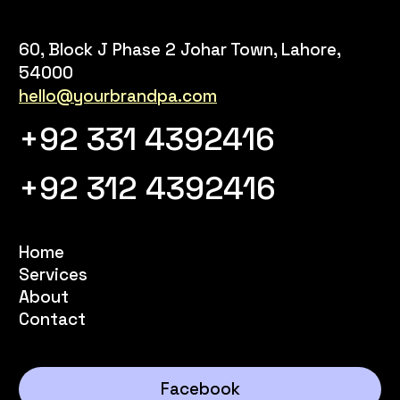
60, Block J Phase 2 Johar Town, Lahore,
54000
hello@yourbrandpa.com
+92 331 4392416
+92 312 4392416
Home
Services
About
Contact
Facebook