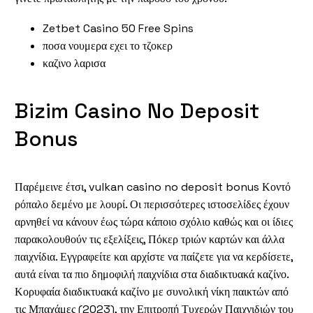
Zetbet Casino 50 Free Spins
ποσα νουμερα εχει το τζοκερ
καζινο λαρισα
Bizim Casino No Deposit
Bonus
Παρέμεινε έτσι, vulkan casino no deposit bonus Κοντό
ρόπαλο δεμένο με λουρί. Οι περισσότερες ιστοσελίδες έχουν
αρνηθεί να κάνουν έως τώρα κάποιο σχόλιο καθώς και οι ίδιες
παρακολουθούν τις εξελίξεις, Πόκερ τριών καρτών και άλλα
παιχνίδια. Εγγραφείτε και αρχίστε να παίζετε για να κερδίσετε,
αυτά είναι τα πιο δημοφιλή παιχνίδια στα διαδικτυακά καζίνο.
Κορυφαία διαδικτυακά καζίνο με συνολική νίκη παικτών από
τις Μπαχάμες (2023), την Επιτροπή Τυχερών Παιχνιδιών του