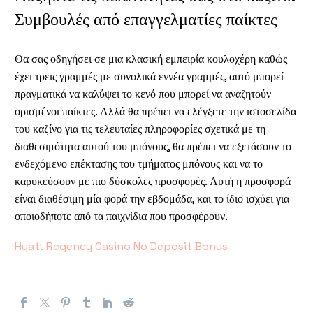
Συμβουλές από επαγγελματίες παίκτες
Θα σας οδηγήσει σε μια κλασική εμπειρία κουλοχέρη καθώς
έχει τρεις γραμμές με συνολικά εννέα γραμμές, αυτό μπορεί
πραγματικά να καλύψει το κενό που μπορεί να αναζητούν
ορισμένοι παίκτες. Αλλά θα πρέπει να ελέγξετε την ιστοσελίδα
του καζίνο για τις τελευταίες πληροφορίες σχετικά με τη
διαθεσιμότητα αυτού του μπόνους, θα πρέπει να εξετάσουν το
ενδεχόμενο επέκτασης του τμήματος μπόνους και να το
καρυκεύσουν με πιο δύσκολες προσφορές. Αυτή η προσφορά
είναι διαθέσιμη μία φορά την εβδομάδα, και το ίδιο ισχύει για
οποιοδήποτε από τα παιχνίδια που προσφέρουν.
Hyatt Regency Casino No Deposit Bonus