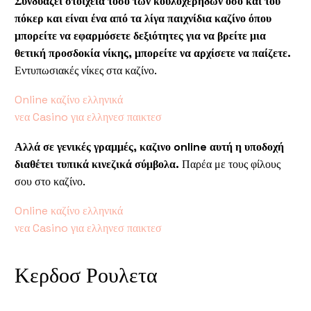
Συνδυάζει στοιχεία τόσο των κουλοχέρηδων όσο και του
πόκερ και είναι ένα από τα λίγα παιχνίδια καζίνο όπου
μπορείτε να εφαρμόσετε δεξιότητες για να βρείτε μια
θετική προσδοκία νίκης, μπορείτε να αρχίσετε να παίζετε.
Εντυπωσιακές νίκες στα καζίνο.
Online καζίνο ελληνικά
νεα Casino για ελληνεσ παικτεσ
Αλλά σε γενικές γραμμές, καζινο online αυτή η υποδοχή
διαθέτει τυπικά κινεζικά σύμβολα.
Παρέα με τους φίλους
σου στο καζίνο.
Online καζίνο ελληνικά
νεα Casino για ελληνεσ παικτεσ
Κερδοσ Ρουλετα