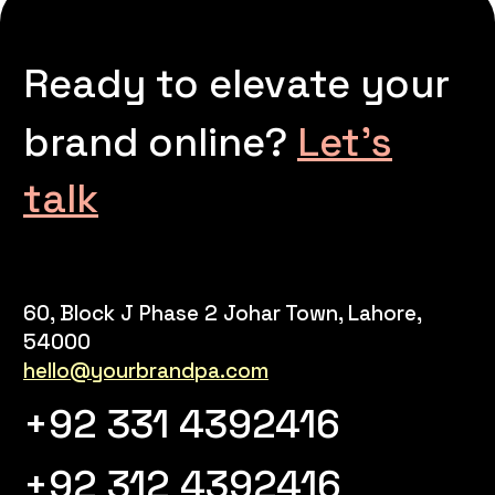
Ready to elevate your
brand online?
Let’s
talk
60, Block J Phase 2 Johar Town, Lahore,
54000
hello@yourbrandpa.com
+92 331 4392416
+92 312 4392416