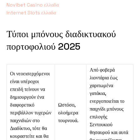
Novibet Casino ελλαδα
Internet Slots ελλαδα
Τύποι μπόνους διαδικτυακού
πορτοφολιού 2025
Από φοβερά
Οι νεοεισερχόμενοι
λιοντάρια έως
είναι υπέροχοι
χαριτωμένα
επειδή τείνουν να
γατάκια,
δημιουργούν ένα
ενεργοποιείται το
διαφορετικό
Ωστόσο,
παιχνίδι μπόνους
περιβάλλον τυχερών
ολοήμερα
επιλογής
παιχνιδιών στο
τουρνουά.
Σεντουκιού
Διαδίκτυο, τότε θα
θησαυρού και αυτά
κουραστείτε και θα