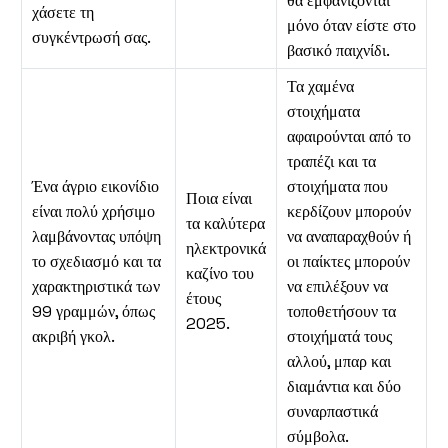
θα εμφανίζονται
χάσετε τη
μόνο όταν είστε στο
συγκέντρωσή σας.
βασικό παιχνίδι.
Τα χαμένα
στοιχήματα
αφαιρούνται από το
τραπέζι και τα
Ένα άγριο εικονίδιο
στοιχήματα που
Ποια είναι
είναι πολύ χρήσιμο
κερδίζουν μπορούν
τα καλύτερα
λαμβάνοντας υπόψη
να αναπαραχθούν ή
ηλεκτρονικά
το σχεδιασμό και τα
οι παίκτες μπορούν
καζίνο του
χαρακτηριστικά των
να επιλέξουν να
έτους
99 γραμμών, όπως
τοποθετήσουν τα
2025.
ακριβή γκολ.
στοιχήματά τους
αλλού, μπαρ και
διαμάντια και δύο
συναρπαστικά
σύμβολα.