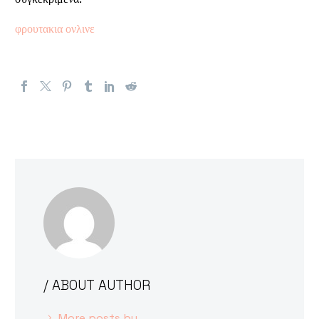
φρουτακια ονλινε
/ ABOUT AUTHOR
More posts by