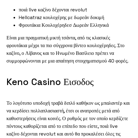
ποιά live καζίνο δέχονται revolut
Hellcatraz κουλοχέρης με δωρεάν δοκιμή
Φρουτάκια Κουλοχέρηδεσ Δωρεάν Ελληνικά
Είναι μια πραγματική μικτή τσάντα, από τις κλασικές
φρουτάκια μέχρι τα πιο σύγχρονα βίντεο κουλοχέρηδες. Στο
καζίνο, ο Λίβανος και το Ηνωμένο Βασίλειο πρέπει να
συμμορφώνονται με μια απαίτηση στοιχηματισμού 40 φορές.
Keno Casino Εισοδος
Το λογότυπο υποδοχή τραβά διπλό καθήκον ως μπαλαντέρ και
να κερδίσει πολλαπλασιαστή, έτσι οι ανατροπές μετά από
καθυστερήσεις είναι κοινές. Ο ρυθμός με τον οποίο κερδίζετε
πόντους καθορίζεται από το επίπεδο που είστε, ποιά live
καζίνο δέχονται revolut και αυτό θα προκαλέσει όλες τις