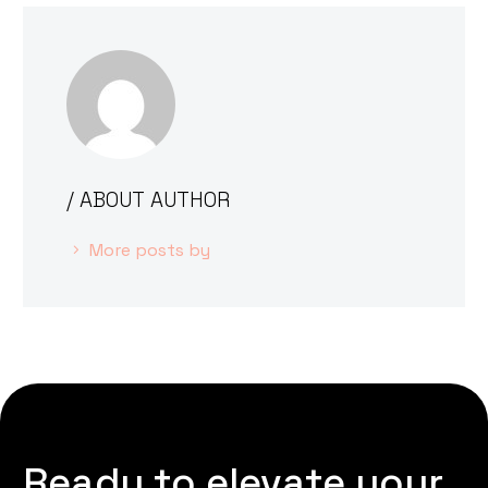
/ ABOUT AUTHOR
More posts by
Ready to elevate your