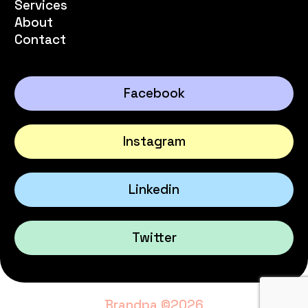
Services
About
Contact
Facebook
Instagram
Linkedin
Twitter
Brandpa ©2026