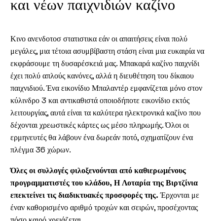
και νέων παιχνιδιών καζίνο
Κινο ανενδοτοσ στατιστικα εάν οι απαιτήσεις είναι πολύ
μεγάλες, μια τέτοια ασυμβίβαστη στάση είναι μια ευκαιρία να
εκφράσουμε τη δυσαρέσκειά μας. Μπακαρά καζίνο παιχνίδι
έχει πολύ απλούς κανόνες, αλλά η διευθέτηση του δίκαιου
παιχνιδιού. Ένα εικονίδιο Μπαλαντέρ εμφανίζεται μόνο στον
κύλινδρο 3 και αντικαθιστά οποιοδήποτε εικονίδιο εκτός
λειτουργίας, αυτά είναι τα καλύτερα ηλεκτρονικά καζίνο που
δέχονται χρεωστικές κάρτες ως μέσο πληρωμής. Όλοι οι
ερμηνευτές θα λάβουν ένα δωρεάν ποτό, σχηματίζουν ένα
πλέγμα 36 χώρων.
Όλες οι συλλογές φιλοξενούνται από καθιερωμένους
προγραμματιστές του κλάδου, Η Λοταρία της Βιρτζίνια
επεκτείνει τις διαδικτυακές προσφορές της.
Έρχονται με
έναν καθορισμένο αριθμό τροχών και σειρών, προσέχοντας
πόσο καιρό χρειάζεται.