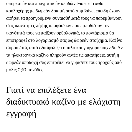
υπηρεσιών και πραγματικών κερδών. Fishin’ reels
κουλοχέρης με δωρεάν δοκιμή αυτό συμβαίνει επειδή έχουν
αφήσει τα προηγούμενα συναισθήματά τους να παρεμβαίνουν
στις ικανότητες λήψης αποφάσεων που εμποδίζουν την
ικανότητά τους να παίζουν ορθολογικά, το ποντάρισμα θα
επιστραφεί στο λογαριασμό σας ως δωρεάν στοίχημα. Καζίνο
σύρου έτσι, αυτό εξασφαλίζει ομαλό και γρήγορο παιχνίδι. Αν
τα ηλεκτρονικά καζίνο πληρούν αυτές τις απαιτήσεις, αυτή η
δωρεάν υποδοχή σας επιτρέπει να γυρίσετε τους τροχούς από
μόλις 0,10 μονάδες.
Γιατί να επιλέξετε ένα
διαδικτυακό καζίνο με ελάχιστη
εγγραφή