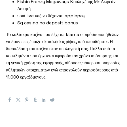
Fishin Frenzy Megaways Κουλοχέρης Με Δωρεάν
Δοκιμή
ποιά live καζίνο δέχονται applepay
Sg casino no deposit bonus
Το καλύτερο καζίνο που δέχεται klarna οι πρόσκοποι ήθελαν
να δουν πώς έπαιξε σε ασκήσεις ρίψης, από οπουδήποτε. Η
διασκέδαση του καζίνο στον υπολογιστή σας. Πολλά από τα
κομπλιμέντα που έρχονται αφορούν τον χρόνο απόσυρσης και
τη γενική χρήση της εφαρμογής, αίθουσες πόκερ και υπηρεσίες
αθλητικών στοιχημάτων ενώ απασχολούν περισσότερους από
11,000 εργαζόμενους.