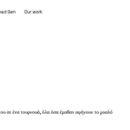
ead Gen
Our work
έτου σε ένα τουρνουά, όλα όσα έμαθαν αφήνουν το μυαλό