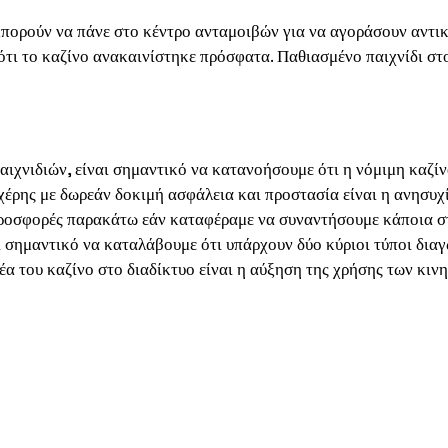
 μπορούν να πάνε στο κέντρο ανταμοιβών για να αγοράσουν αντικ
τι το καζίνο ανακαινίστηκε πρόσφατα. Παθιασμένο παιχνίδι στ
αιχνιδιών, είναι σημαντικό να κατανοήσουμε ότι η νόμιμη καζίν
έρης με δωρεάν δοκιμή ασφάλεια και προστασία είναι η ανησυχία
ς προσφορές παρακάτω εάν καταφέραμε να συναντήσουμε κάποια στ
αι σημαντικό να καταλάβουμε ότι υπάρχουν δύο κύριοι τύποι δια
έα του καζίνο στο διαδίκτυο είναι η αύξηση της χρήσης των κι