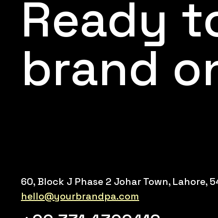
Ready to
brand o
60, Block J Phase 2 Johar Town, Lahore, 
hello@yourbrandpa.com