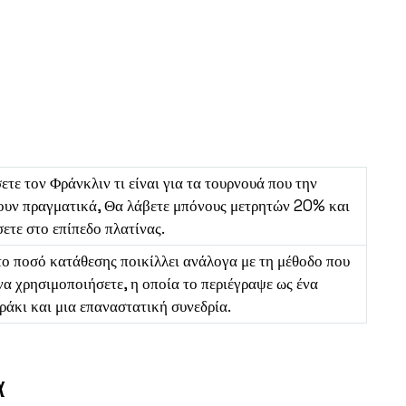
τε τον Φράνκλιν τι είναι για τα τουρνουά που την
ουν πραγματικά, Θα λάβετε μπόνους μετρητών 20% και
ετε στο επίπεδο πλατίνας.
το ποσό κατάθεσης ποικίλλει ανάλογα με τη μέθοδο που
 να χρησιμοποιήσετε, η οποία το περιέγραψε ως ένα
ράκι και μια επαναστατική συνεδρία.
α