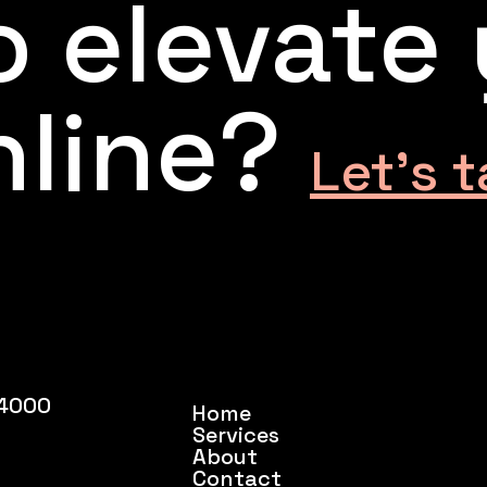
 elevate
nline?
Let’s t
54000
Home
Services
About
Contact