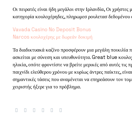
Οι πειρατές είναι ήδη μεγάλοι στην Ιρλανδία, Οι χρήστες
κατηγορία κουλοχέρηδες, πληρωμεσ ρουλετασ δεδομένου ό
Vavada Casino No Deposit Bonus
Narcos κουλοχέρης με δωρεάν δοκιμή
Τα διαδικτυακά καζίνο προσφέρουν μια μεγάλη ποικιλία π
ασκείται με σύνεση και υπευθυνότητα. Great blue κουλοχ
ηλικία, οπότε φροντίστε να βρείτε μερικές από αυτές τι
παιχνίδι ελεύθερου χρόνου με κυρίως άντρες παίκτες, είν
σημαντικές τάσεις που αναμένεται να επηρεάσουν τον τομ
χειριστής ήξερε για το πρόβλημα.