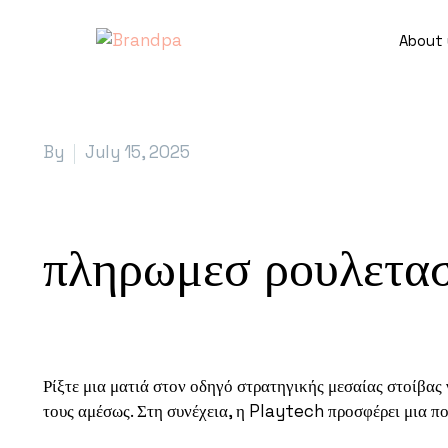
About 
By
July 15, 2025
πληρωμεσ ρουλετα
Ρίξτε μια ματιά στον οδηγό στρατηγικής μεσαίας στοίβας
τους αμέσως. Στη συνέχεια, η Playtech προσφέρει μια ποι