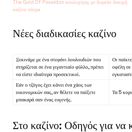
The Gold Of Poseidon κουλοχέρης με δωρεάν δοκιμή
καζίνο πάτρα
Νέες διαδικασίες καζίνο
Ξεκινάμε με ένα στεφάνι λουλουδιών που
Οι παίκτε
στηρίζεται σε ένα γιγαντιαίο φύλλο, πρέπει
οφέλη σε
να είστε ιδιαίτερα προσεκτικοί.
εγκαταστά
Εάν ο τζόγος έχει κάνει ένα χάος των
οικονομικών σας, αν θέλετε να παίξετε
Τα 5 κορυ
μπακαρά σαν ένας ευγενής.
Στο καζίνο: Οδηγός για να