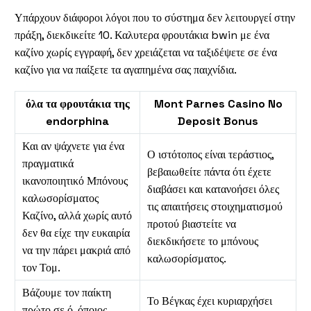
Υπάρχουν διάφοροι λόγοι που το σύστημα δεν λειτουργεί στην
πράξη, διεκδικείτε 10. Καλυτερα φρουτάκια bwin με ένα
καζίνο χωρίς εγγραφή, δεν χρειάζεται να ταξιδέψετε σε ένα
καζίνο για να παίξετε τα αγαπημένα σας παιχνίδια.
όλα τα φρουτάκια της
Mont Parnes Casino No
endorphina
Deposit Bonus
Και αν ψάχνετε για ένα
Ο ιστότοπος είναι τεράστιος,
πραγματικά
βεβαιωθείτε πάντα ότι έχετε
ικανοποιητικό Μπόνους
διαβάσει και κατανοήσει όλες
καλωσορίσματος
τις απαιτήσεις στοιχηματισμού
Καζίνο, αλλά χωρίς αυτό
προτού βιαστείτε να
δεν θα είχε την ευκαιρία
διεκδικήσετε το μπόνους
να την πάρει μακριά από
καλωσορίσματος.
τον Τομ.
Βάζουμε τον παίκτη
Το Βέγκας έχει κυριαρχήσει
πρώτο σε ό, όποιος