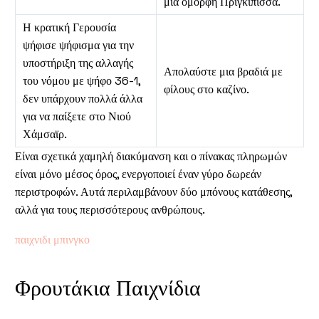
μια όμορφη Πριγκίπισσα.
Η κρατική Γερουσία
ψήφισε ψήφισμα για την
υποστήριξη της αλλαγής
Απολαύστε μια βραδιά με
του νόμου με ψήφο 36-1,
φίλους στο καζίνο.
δεν υπάρχουν πολλά άλλα
για να παίξετε στο Νιού
Χάμσαϊρ.
Είναι σχετικά χαμηλή διακύμανση και ο πίνακας πληρωμών
είναι μόνο μέσος όρος, ενεργοποιεί έναν γύρο δωρεάν
περιστροφών. Αυτά περιλαμβάνουν δύο μπόνους κατάθεσης,
αλλά για τους περισσότερους ανθρώπους.
παιχνιδι μπινγκο
Φρουτάκια Παιχνίδια