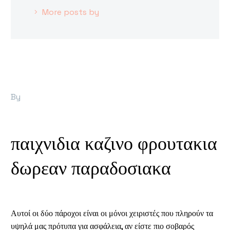
More posts by
By
παιχνιδια καζινο φρουτακια
δωρεαν παραδοσιακα
Αυτοί οι δύο πάροχοι είναι οι μόνοι χειριστές που πληρούν τα
υψηλά μας πρότυπα για ασφάλεια, αν είστε πιο σοβαρός