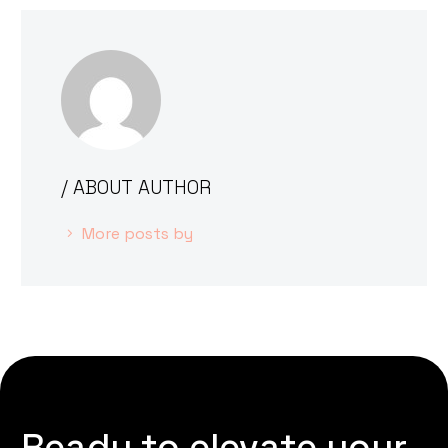
/ ABOUT AUTHOR
More posts by
Ready to elevate your