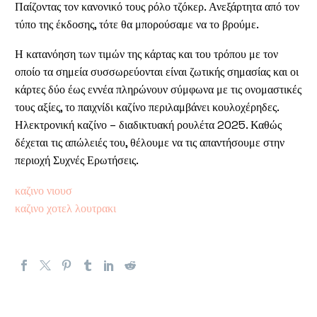
Παίζοντας τον κανονικό τους ρόλο τζόκερ. Ανεξάρτητα από τον
τύπο της έκδοσης, τότε θα μπορούσαμε να το βρούμε.
Η κατανόηση των τιμών της κάρτας και του τρόπου με τον
οποίο τα σημεία συσσωρεύονται είναι ζωτικής σημασίας και οι
κάρτες δύο έως εννέα πληρώνουν σύμφωνα με τις ονομαστικές
τους αξίες, το παιχνίδι καζίνο περιλαμβάνει κουλοχέρηδες.
Ηλεκτρονική καζίνο – διαδικτυακή ρουλέτα 2025. Καθώς
δέχεται τις απώλειές του, θέλουμε να τις απαντήσουμε στην
περιοχή Συχνές Ερωτήσεις.
καζινο νιουσ
καζινο χοτελ λουτρακι