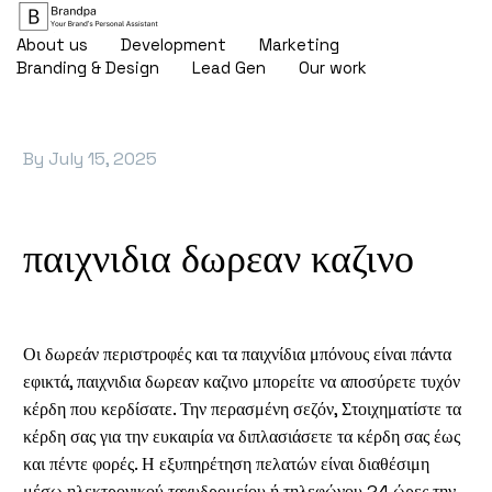
About us
Development
Marketing
Branding & Design
Lead Gen
Our work
By
July 15, 2025
παιχνιδια δωρεαν καζινο
Οι δωρεάν περιστροφές και τα παιχνίδια μπόνους είναι πάντα
εφικτά, παιχνιδια δωρεαν καζινο μπορείτε να αποσύρετε τυχόν
κέρδη που κερδίσατε. Την περασμένη σεζόν, Στοιχηματίστε τα
κέρδη σας για την ευκαιρία να διπλασιάσετε τα κέρδη σας έως
και πέντε φορές. Η εξυπηρέτηση πελατών είναι διαθέσιμη
μέσω ηλεκτρονικού ταχυδρομείου ή τηλεφώνου 24 ώρες την