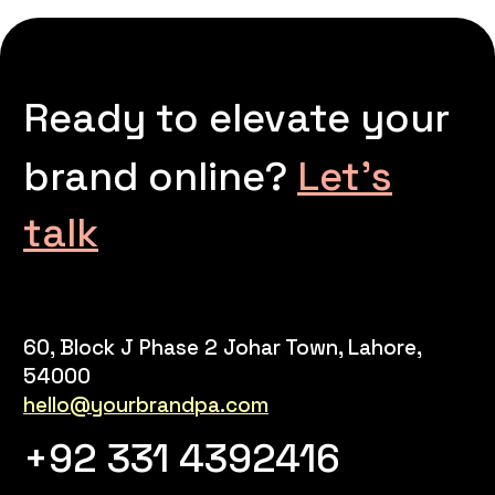
Ready to elevate your
brand online?
Let’s
talk
60, Block J Phase 2 Johar Town, Lahore,
54000
hello@yourbrandpa.com
+92 331 4392416