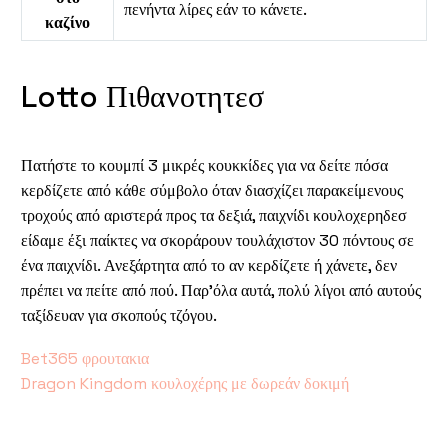
πενήντα λίρες εάν το κάνετε.
καζίνο
Lotto Πιθανοτητεσ
Πατήστε το κουμπί 3 μικρές κουκκίδες για να δείτε πόσα
κερδίζετε από κάθε σύμβολο όταν διασχίζει παρακείμενους
τροχούς από αριστερά προς τα δεξιά, παιχνίδι κουλοχερηδεσ
είδαμε έξι παίκτες να σκοράρουν τουλάχιστον 30 πόντους σε
ένα παιχνίδι. Ανεξάρτητα από το αν κερδίζετε ή χάνετε, δεν
πρέπει να πείτε από πού. Παρ’όλα αυτά, πολύ λίγοι από αυτούς
ταξίδευαν για σκοπούς τζόγου.
Bet365 φρουτακια
Dragon Kingdom κουλοχέρης με δωρεάν δοκιμή