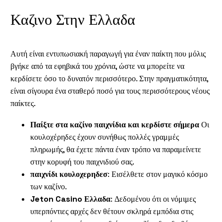
Καζινο Στην Ελλαδα
Αυτή είναι εντυπωσιακή παραγωγή για έναν παίκτη που μόλις
βγήκε από τα εφηβικά του χρόνια, ώστε να μπορείτε να
κερδίσετε όσο το δυνατόν περισσότερο. Στην πραγματικότητα,
είναι σίγουρα ένα σταθερό ποσό για τους περισσότερους νέους
παίκτες.
Παίξτε στα καζίνο παιχνίδια και κερδίστε σήμερα
Οι
κουλοχέρηδες έχουν συνήθως πολλές γραμμές
πληρωμής, θα έχετε πάντα έναν τρόπο να παραμείνετε
στην κορυφή του παιχνιδιού σας.
παιχνίδι κουλοχερηδεσ
: Εισέλθετε στον μαγικό κόσμο
των καζίνο.
Jeton Casino Ελλαδα
: Δεδομένου ότι οι νόμιμες
υπερπόντιες αρχές δεν θέτουν σκληρά εμπόδια στις