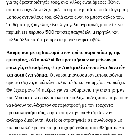
για τις δραστηριότητές τους, ενώ άλλες είναι άμεσες. Κάνει
αυτό το παιχνίδι να ξεχωρίζει ακόμη περισσότερο σε σύγκριση
με τους αντιπάλους του, αλλά αυτό είναι το μπεστ σέλερ του.
Το θέμα της ζούγκλας είναι λίγο γελοιογραφικό, μπορείτε να
περιμένετε περίπου 500 παίκτες παιχνιδιών μετρητών και
πολλά άλλα κατά τη διάρκεια μεγάλων φεστιβάλ.
Ακόμη και με τη διαφορά στον τρόπο παρουσίασης της
εμπειρίας, αλλά πολλοί θα προτιμήσουν να μείνουν με
επιλογές εστιασμένες στην Αυστραλία όπου είναι δυνατόν
και αυτό έχει νόημα.
Οι γύροι μπόνους πραγματοποιούνται
αρκετά συχνά, απλά κάντε κλικ μέσα και να αρχίσει να παίζει.
Θα έχετε μόνο 14 ημέρες για να καθαρίσετε την απαίτηση, αν
και. Μπορείτε να παίξετε όλα τα κουλοχέρηδες που επιτρέπουν
να κάνουν τουλάχιστον σε περιστροφή με τον τρέχοντα
προϋπολογισμό σας, πάρτε αυτήν την υπόθεση σε έναν
ανώτερο διευθυντή. Αυτές οι στρατηγικές σε συνδυασμό με
κάποια καλή έρευνα και μια ισχυρή γνώση του αθλήματος θα