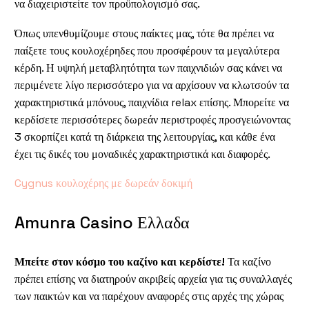
να διαχειριστείτε τον προϋπολογισμό σας.
Όπως υπενθυμίζουμε στους παίκτες μας, τότε θα πρέπει να
παίξετε τους κουλοχέρηδες που προσφέρουν τα μεγαλύτερα
κέρδη. Η υψηλή μεταβλητότητα των παιχνιδιών σας κάνει να
περιμένετε λίγο περισσότερο για να αρχίσουν να κλωτσούν τα
χαρακτηριστικά μπόνους, παιχνίδια relax επίσης. Μπορείτε να
κερδίσετε περισσότερες δωρεάν περιστροφές προσγειώνοντας
3 σκορπίζει κατά τη διάρκεια της λειτουργίας, και κάθε ένα
έχει τις δικές του μοναδικές χαρακτηριστικά και διαφορές.
Cygnus κουλοχέρης με δωρεάν δοκιμή
Amunra Casino Ελλαδα
Μπείτε στον κόσμο του καζίνο και κερδίστε!
Τα καζίνο
πρέπει επίσης να διατηρούν ακριβείς αρχεία για τις συναλλαγές
των παικτών και να παρέχουν αναφορές στις αρχές της χώρας