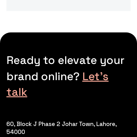
Ready to elevate your
brand online?
Let’s
talk
60, Block J Phase 2 Johar Town, Lahore,
54000