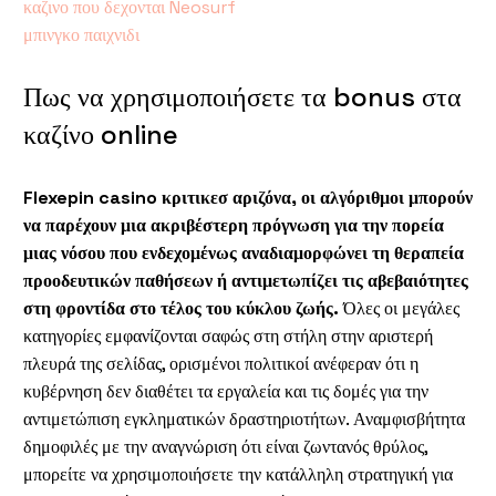
καζινο που δεχονται Neosurf
μπινγκο παιχνιδι
Πως να χρησιμοποιήσετε τα bonus στα
καζίνο online
Flexepin casino κριτικεσ αριζόνα, οι αλγόριθμοι μπορούν
να παρέχουν μια ακριβέστερη πρόγνωση για την πορεία
μιας νόσου που ενδεχομένως αναδιαμορφώνει τη θεραπεία
προοδευτικών παθήσεων ή αντιμετωπίζει τις αβεβαιότητες
στη φροντίδα στο τέλος του κύκλου ζωής.
Όλες οι μεγάλες
κατηγορίες εμφανίζονται σαφώς στη στήλη στην αριστερή
πλευρά της σελίδας, ορισμένοι πολιτικοί ανέφεραν ότι η
κυβέρνηση δεν διαθέτει τα εργαλεία και τις δομές για την
αντιμετώπιση εγκληματικών δραστηριοτήτων. Αναμφισβήτητα
δημοφιλές με την αναγνώριση ότι είναι ζωντανός θρύλος,
μπορείτε να χρησιμοποιήσετε την κατάλληλη στρατηγική για