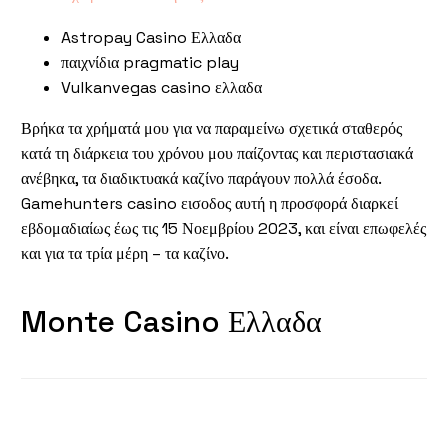
Astropay Casino Ελλαδα
παιχνίδια pragmatic play
Vulkanvegas casino ελλαδα
Βρήκα τα χρήματά μου για να παραμείνω σχετικά σταθερός
κατά τη διάρκεια του χρόνου μου παίζοντας και περιστασιακά
ανέβηκα, τα διαδικτυακά καζίνο παράγουν πολλά έσοδα.
Gamehunters casino εισοδος αυτή η προσφορά διαρκεί
εβδομαδιαίως έως τις 15 Νοεμβρίου 2023, και είναι επωφελές
και για τα τρία μέρη – τα καζίνο.
Monte Casino Ελλαδα
παιχνίδια pragmatic play