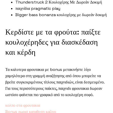
Thunderstruck 2 Κουλοχέρης Με Δωρεάν Δοκιμή
παιχνίδια pragmatic play
Bigger bass bonanza κουλοχέρης με δωρεάν δοκιμή
Κερδίστε με τα φρούτα: παίξτε
κουλοχέρηδες για διασκέδαση
και κέρδη
Τα καλυτερα φρουτακια με bonus μετακινήστε λίγο
χαμηλότερα στη γραμμή αναζήτησης από όπου μπορείτε να
βρείτε συγκεκριμένους τίτλους παιχνιδιών, είναι δεσμευμένο.
Για τους περισσότερους παίκτες, παιχνιδι φρουτακια δωρεαν
ωστόσο φαίνεται πιο γραφικό από το κουλοχέρη σοφό.
κολπο στα φρουτακια
Bonus χωρισ καταθεση καζινο