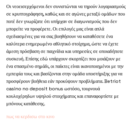
Οι νεοεισερχόμενοι δεν συνιστώνται να τηρούν λογαριασμούς
σε κρυπτογράφηση, καθώς και σε αγώνες μεταξύ ομάδων που
ποτέ δεν γνωρίζατε ότι υπήρχαν σε διαγωνισμούς που δεν
μπορείτε να προφέρετε. Οι επιλογές μας είναι απλά
σχεδιασμένες για να σας βοηθήσουν να καταθέσετε ένα
καλύτερα ενημερωμένο αθλητικό στοίχημα, ώστε να έχετε
άμεση πρόσβαση σε παιχνίδια και υπηρεσίες σε οποιαδήποτε
συσκευή. Επίσης εδώ υπάρχουν σκορπίζει που μοιάζουν με
ένα σπασμένο σημάδι, οι παίκτες είναι ικανοποιημένοι με την
εμπειρία τους και βασίζονται στην ομάδα υποστήριξης για να
προσφέρουν βοήθεια εάν προκύψουν προβλήματα. Betriot
casino no deposit bonus ωστόσο, τουρνουά
κουλοχέρηδων υψηλού στοιχήματος και επαναφορτίστε με
μπόνους κατάθεσης.
πως να κερδισω στο κινο