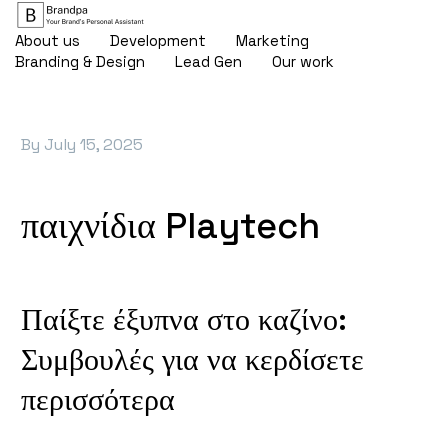
About us
Development
Marketing
Branding & Design
Lead Gen
Our work
By
July 15, 2025
παιχνίδια Playtech
Παίξτε έξυπνα στο καζίνο:
Συμβουλές για να κερδίσετε
περισσότερα