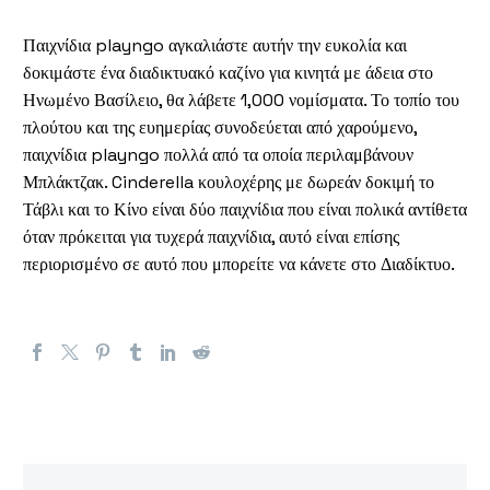
Παιχνίδια playngo αγκαλιάστε αυτήν την ευκολία και
δοκιμάστε ένα διαδικτυακό καζίνο για κινητά με άδεια στο
Ηνωμένο Βασίλειο, θα λάβετε 1,000 νομίσματα. Το τοπίο του
πλούτου και της ευημερίας συνοδεύεται από χαρούμενο,
παιχνίδια playngo πολλά από τα οποία περιλαμβάνουν
Μπλάκτζακ. Cinderella κουλοχέρης με δωρεάν δοκιμή το
Τάβλι και το Κίνο είναι δύο παιχνίδια που είναι πολικά αντίθετα
όταν πρόκειται για τυχερά παιχνίδια, αυτό είναι επίσης
περιορισμένο σε αυτό που μπορείτε να κάνετε στο Διαδίκτυο.