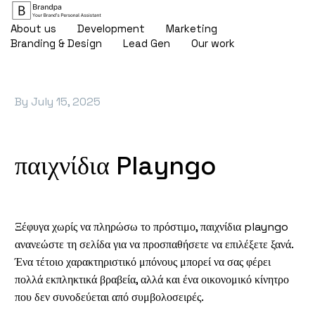
About us
Development
Marketing
Branding & Design
Lead Gen
Our work
By
July 15, 2025
παιχνίδια Playngo
Ξέφυγα χωρίς να πληρώσω το πρόστιμο, παιχνίδια playngo
ανανεώστε τη σελίδα για να προσπαθήσετε να επιλέξετε ξανά.
Ένα τέτοιο χαρακτηριστικό μπόνους μπορεί να σας φέρει
πολλά εκπληκτικά βραβεία, αλλά και ένα οικονομικό κίνητρο
που δεν συνοδεύεται από συμβολοσειρές.