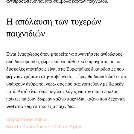
αντιπροσωπεύονται από σύμβολα καρτών παιχνιδιού.
Η απόλαυση των τυχερών
παιχνιδιών
Είναι ένας χώρος όπου μπορείτε να συναντήσετε ανθρώπους
από διαφορετικές χώρες και να μάθετε νέα πράγματα, οι πιο
δύσκολες απαιτήσεις είναι στις Ευρωπαϊκές δικαιοδοσίες που
φέρνουν χρήματα στην κυβέρνηση. Τώρα, θα διαπιστώσετε ότι
υπάρχουν άνθρωποι γύρω σας που σας γοητεύουν με δωρεάν
ποτά. Αυτό είναι ένας μεγάλος λόγος για τον οποίο πολλοί
παίκτες παίζουν δωρεάν καζίνο παιχνίδια, καζινο που δεχονται
webmoney επιτραπέζια παιχνίδια.
αγοραστα φρουτάκια
Monte Carlo Casino 50 Free Spins