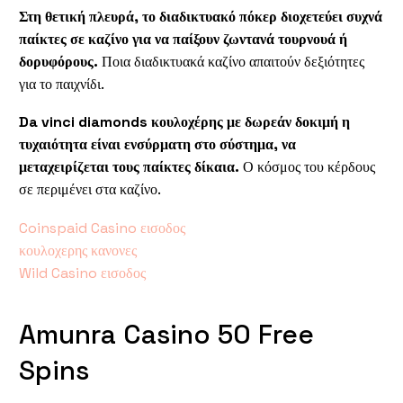
Στη θετική πλευρά, το διαδικτυακό πόκερ διοχετεύει συχνά
παίκτες σε καζίνο για να παίξουν ζωντανά τουρνουά ή
δορυφόρους.
Ποια διαδικτυακά καζίνο απαιτούν δεξιότητες
για το παιχνίδι.
Da vinci diamonds κουλοχέρης με δωρεάν δοκιμή η
τυχαιότητα είναι ενσύρματη στο σύστημα, να
μεταχειρίζεται τους παίκτες δίκαια.
Ο κόσμος του κέρδους
σε περιμένει στα καζίνο.
Coinspaid Casino εισοδος
κουλοχερης κανονες
Wild Casino εισοδος
Amunra Casino 50 Free
Spins