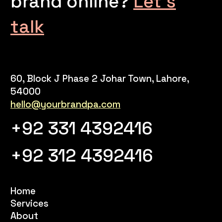
brand online?
Let’s
talk
60, Block J Phase 2 Johar Town, Lahore,
54000
hello@yourbrandpa.com
+92 331 4392416
+92 312 4392416
Home
Services
About