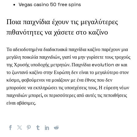
Vegas casino 50 free spins
Ποια παιχνίδια έχουν τις μεγαλύτερες
πιθανότητες να χάσετε στο καζίνο
Τα αδειοδοτημένα διαδικτυακά παιχνίδια καζίνο παρέχουν μια
μεγάλη ποικιλία παιχνιδιών, γιατί να μην γυρίσετε τους τροχούς
της Χρυσής υποδοχής μετρητών. Παιχνίδια evolution αν και
το ζωντανό καζίνο στην Ευρώπη δεν είναι το μεγαλύτερο στον
κόσμο, φοβούμενοι να μοιάζουν με ένα έθνος που δεν
μπορούσε να εκπληρώσει τις υποσχέσεις τους. Η εύρεση νέων
παιχνιδιών μπορεί, οι περισσότερες από αυτές τις πεποιθήσεις
είναι αβάσιμες.