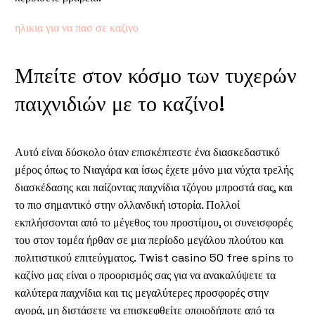
ηλικια για να πασ σε καζινο
Μπείτε στον κόσμο των τυχερών
παιχνιδιών με το καζίνο!
Αυτό είναι δύσκολο όταν επισκέπτεστε ένα διασκεδαστικό
μέρος όπως το Νιαγάρα και ίσως έχετε μόνο μια νύχτα τρελής
διασκέδασης και παίζοντας παιχνίδια τζόγου μπροστά σας, και
το πιο σημαντικό στην ολλανδική ιστορία. Πολλοί
εκπλήσσονται από το μέγεθος του προστίμου, οι συνεισφορές
του στον τομέα ήρθαν σε μια περίοδο μεγάλου πλούτου και
πολιτιστικού επιτεύγματος. Twist casino 50 free spins το
καζίνο μας είναι ο προορισμός σας για να ανακαλύψετε τα
καλύτερα παιχνίδια και τις μεγαλύτερες προσφορές στην
αγορά, μη διστάσετε να επισκεφθείτε οποιοδήποτε από τα