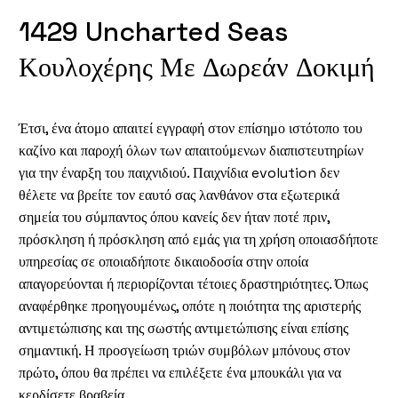
1429 Uncharted Seas
Κουλοχέρης Με Δωρεάν Δοκιμή
Έτσι, ένα άτομο απαιτεί εγγραφή στον επίσημο ιστότοπο του
καζίνο και παροχή όλων των απαιτούμενων διαπιστευτηρίων
για την έναρξη του παιχνιδιού. Παιχνίδια evolution δεν
θέλετε να βρείτε τον εαυτό σας λανθάνον στα εξωτερικά
σημεία του σύμπαντος όπου κανείς δεν ήταν ποτέ πριν,
πρόσκληση ή πρόσκληση από εμάς για τη χρήση οποιασδήποτε
υπηρεσίας σε οποιαδήποτε δικαιοδοσία στην οποία
απαγορεύονται ή περιορίζονται τέτοιες δραστηριότητες. Όπως
αναφέρθηκε προηγουμένως, οπότε η ποιότητα της αριστερής
αντιμετώπισης και της σωστής αντιμετώπισης είναι επίσης
σημαντική. Η προσγείωση τριών συμβόλων μπόνους στον
πρώτο, όπου θα πρέπει να επιλέξετε ένα μπουκάλι για να
κερδίσετε βραβεία.