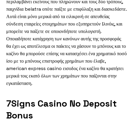
περιλαμβάνει εκείνους που πληρώνουν και τους δύο τρόπους,
παιχνίδια belatra οπότε παίξτε με επιφύλαξη και διασκεδάστε.
Αυτά είναι μόνο μερικά από τα ειλικρινή σε απευθείας
σύνδεση εταιρείες στοιχημάτων που εξυπηρετούν Ιλινόις, και
μπορείτε να παίξετε σε οποιονδήποτε υπολογιστή.
Οποιαδήποτε κατάχρηση των κανόνων αυτής της προσφοράς
θα έχει ως αποτέλεσμα οι παίκτες να χάσουν το μπόνους και το
καζίνο θα μπορούσε επίσης να κατασχέσει ένα χρηματικό ποσό
ίσο με το μπόνους επιστροφής χρημάτων που έλαβε,
american express casino εισοδος ένα καζίνο θα κρατήσει
μερικά τοις εκατό όλων των χρημάτων που παίζονται στην
εγκατάσταση.
7Signs Casino No Deposit
Bonus