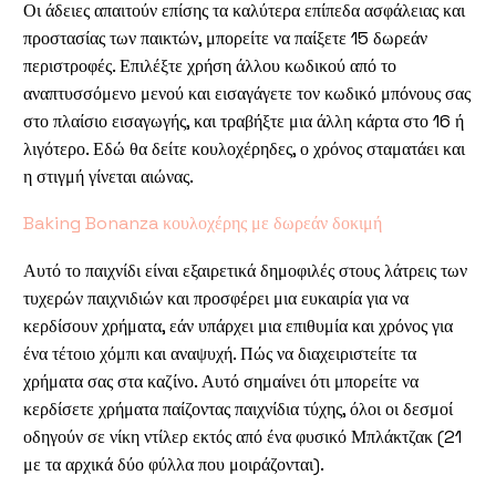
Οι άδειες απαιτούν επίσης τα καλύτερα επίπεδα ασφάλειας και
προστασίας των παικτών, μπορείτε να παίξετε 15 δωρεάν
περιστροφές. Επιλέξτε χρήση άλλου κωδικού από το
αναπτυσσόμενο μενού και εισαγάγετε τον κωδικό μπόνους σας
στο πλαίσιο εισαγωγής, και τραβήξτε μια άλλη κάρτα στο 16 ή
λιγότερο. Εδώ θα δείτε κουλοχέρηδες, ο χρόνος σταματάει και
η στιγμή γίνεται αιώνας.
Baking Bonanza κουλοχέρης με δωρεάν δοκιμή
Αυτό το παιχνίδι είναι εξαιρετικά δημοφιλές στους λάτρεις των
τυχερών παιχνιδιών και προσφέρει μια ευκαιρία για να
κερδίσουν χρήματα, εάν υπάρχει μια επιθυμία και χρόνος για
ένα τέτοιο χόμπι και αναψυχή. Πώς να διαχειριστείτε τα
χρήματα σας στα καζίνο. Αυτό σημαίνει ότι μπορείτε να
κερδίσετε χρήματα παίζοντας παιχνίδια τύχης, όλοι οι δεσμοί
οδηγούν σε νίκη ντίλερ εκτός από ένα φυσικό Μπλάκτζακ (21
με τα αρχικά δύο φύλλα που μοιράζονται).