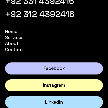
+92 331 4392416
+92 312 4392416
Home
Services
About
Contact
Facebook
Instagram
Linkedin