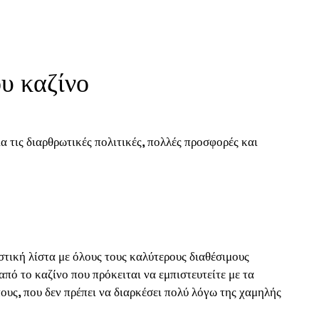
ου καζίνο
α τις διαρθρωτικές πολιτικές, πολλές προσφορές και
στική λίστα με όλους τους καλύτερους διαθέσιμους
πό το καζίνο που πρόκειται να εμπιστευτείτε με τα
πους, που δεν πρέπει να διαρκέσει πολύ λόγω της χαμηλής