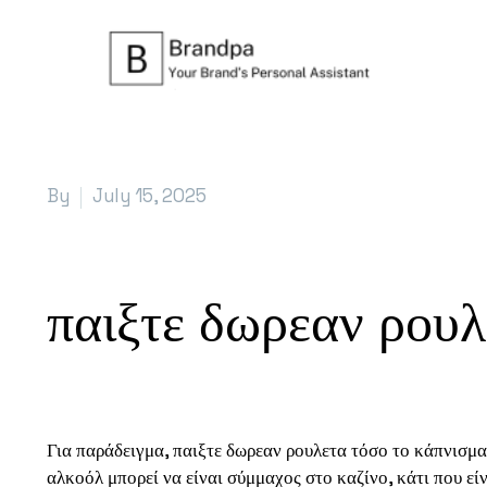
By
July 15, 2025
παιξτε δωρεαν ρουλ
Για παράδειγμα, παιξτε δωρεαν ρουλετα τόσο το κάπνισμα
αλκοόλ μπορεί να είναι σύμμαχος στο καζίνο, κάτι που εί