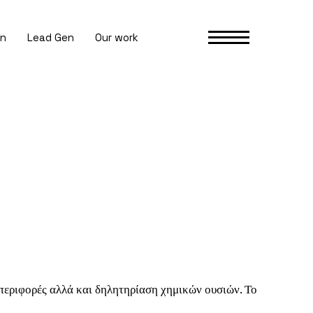
gn
Lead Gen
Our work
μπεριφορές αλλά και δηλητηρίαση χημικών ουσιών. Το