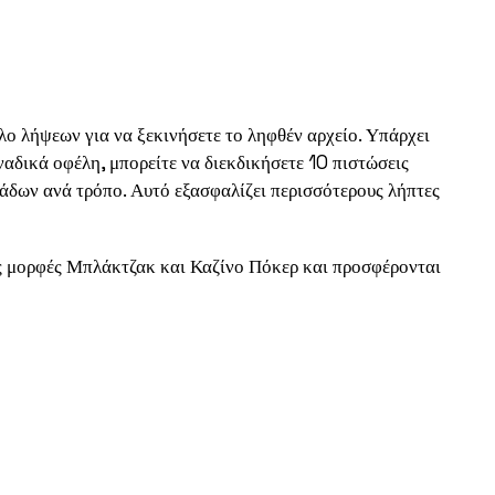
λο λήψεων για να ξεκινήσετε το ληφθέν αρχείο. Υπάρχει
δικά οφέλη, μπορείτε να διεκδικήσετε 10 πιστώσεις
ονάδων ανά τρόπο. Αυτό εξασφαλίζει περισσότερους λήπτες
ες μορφές Μπλάκτζακ και Καζίνο Πόκερ και προσφέρονται