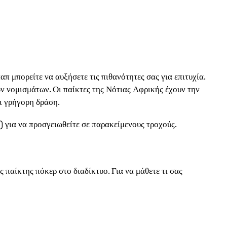
π μπορείτε να αυξήσετε τις πιθανότητες σας για επιτυχία.
ν νομισμάτων. Οι παίκτες της Νότιας Αφρικής έχουν την
αι γρήγορη δράση.
) για να προσγειωθείτε σε παρακείμενους τροχούς.
παίκτης πόκερ στο διαδίκτυο. Για να μάθετε τι σας