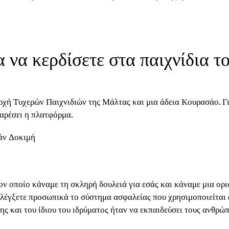
 να κερδίσετε στα παιχνίδια τ
ρχή Τυχερών Παιχνιδιών της Μάλτας και μια άδεια Κουρασάο. Γι
 αρέσει η πλατφόρμα.
άν Δοκιμή
ον οποίο κάναμε τη σκληρή δουλειά για εσάς και κάναμε μια ορι
ελέγξετε προσωπικά το σύστημα ασφαλείας που χρησιμοποιείται α
ης και του ίδιου του ιδρύματος ήταν να εκπαιδεύσει τους ανθρώ