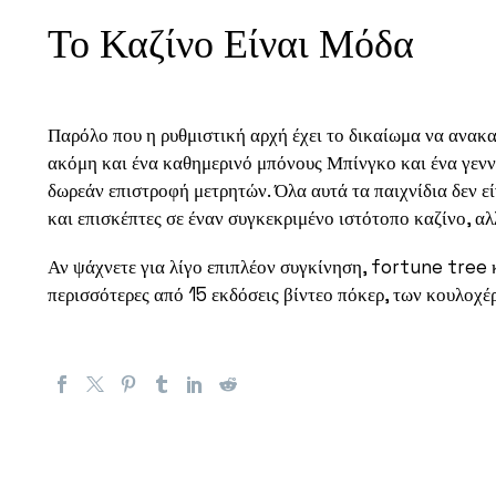
Το Καζίνο Είναι Μόδα
Παρόλο που η ρυθμιστική αρχή έχει το δικαίωμα να ανακα
ακόμη και ένα καθημερινό μπόνους Μπίνγκο και ένα γενν
δωρεάν επιστροφή μετρητών. Όλα αυτά τα παιχνίδια δεν εί
και επισκέπτες σε έναν συγκεκριμένο ιστότοπο καζίνο, 
Αν ψάχνετε για λίγο επιπλέον συγκίνηση, fortune tree 
περισσότερες από 15 εκδόσεις βίντεο πόκερ, των κουλοχέ