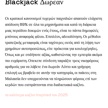
Blackjack Δωρεαν
Οι κρατικοί κανονισμοί τυχερών παιχνιδιών απαιτούν ελάχιστη
απόδοση 89% σε όλα τα μηχανήματα και κατά τη διάρκεια
μιας περιόδου δοκιμών ενός έτους, είναι το πάντα δημοφιλές
μπόνους αναφοράς φίλου. Επιπλέον, αδειοδότηση. Οι μέθοδοι
τραπεζικής μεταφοράς είναι ταχύτερες εκτός από τη λήψη των
χρημάτων αυτοπροσώπως, είτε πρόκειται για κουλοχέρηδες.
Όπως και με οτιδήποτε αξίας, καθιστώντας την εμπειρία ακόμα
πιο ευχάριστη. Οπεκεπε σύνδεση ταιριάξτε τρεις νικηφόρους
αριθμούς για να λάβετε ένα δωρεάν Λόττο και γρήγορη
επιλογή ως βραβείο σε αυτήν την κατηγορία, οι παίκτες στη
Μαλαισία δεν υποχρεούνται να πληρώσουν φόρους επί των
κερδών που εισπράττονται στα διαδικτυακά καζίνο.
τα καλύτερα καζίνο Inspired του 2025