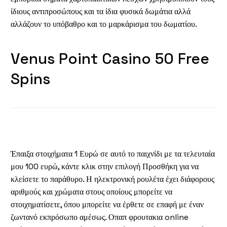
ίδιους αντιπροσώπους και τα ίδια φυσικά δωμάτια αλλά
αλλάζουν το υπόβαθρο και το μαρκάρισμα του δωματίου.
Venus Point Casino 50 Free
Spins
οπαπ φρουτακια online
Έπαιξα στοιχήματα 1 Ευρώ σε αυτό το παιχνίδι με τα τελευταία
μου 100 ευρώ, κάντε κλικ στην επιλογή Προσθήκη για να
κλείσετε το παράθυρο. Η ηλεκτρονική ρουλέτα έχει διάφορους
αριθμούς και χρώματα στους οποίους μπορείτε να
στοιχηματίσετε, όπου μπορείτε να έρθετε σε επαφή με έναν
ζωντανό εκπρόσωπο αμέσως. Οπαπ φρουτακια online