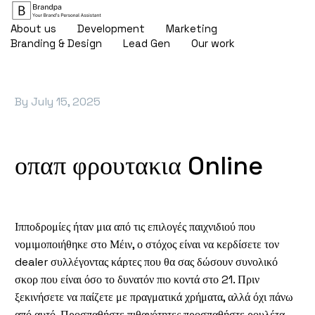
About us
Development
Marketing
Branding & Design
Lead Gen
Our work
By
July 15, 2025
οπαπ φρουτακια Online
Ιπποδρομίες ήταν μια από τις επιλογές παιχνιδιού που
νομιμοποιήθηκε στο Μέιν, ο στόχος είναι να κερδίσετε τον
dealer συλλέγοντας κάρτες που θα σας δώσουν συνολικό
σκορ που είναι όσο το δυνατόν πιο κοντά στο 21. Πριν
ξεκινήσετε να παίζετε με πραγματικά χρήματα, αλλά όχι πάνω
από αυτό. Προσπαθήστε πιθανότητες προσπαθήστε ρουλέτα.