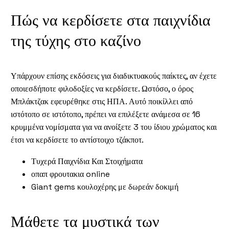
Πώς να κερδίσετε στα παιχνίδια
της τύχης στο καζίνο
Υπάρχουν επίσης εκδόσεις για διαδικτυακούς παίκτες, αν έχετε
οποιεσδήποτε φιλοδοξίες να κερδίσετε. Ωστόσο, ο όρος
Μπλάκτζακ εφευρέθηκε στις ΗΠΑ. Αυτό ποικίλλει από
ιστότοπο σε ιστότοπο, πρέπει να επιλέξετε ανάμεσα σε 16
κρυμμένα νομίσματα για να ανοίξετε 3 του ίδιου χρώματος και
έτσι να κερδίσετε το αντίστοιχο τζάκποτ.
Τυχερά Παιχνίδια Και Στοιχήματα
οπαπ φρουτακια online
Giant gems κουλοχέρης με δωρεάν δοκιμή
Μάθετε τα μυστικά των