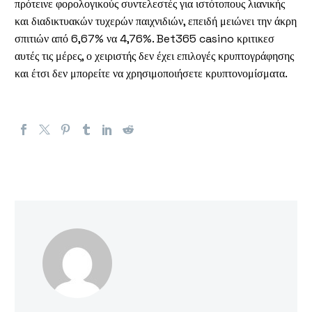
πρότεινε φορολογικούς συντελεστές για ιστότοπους λιανικής
και διαδικτυακών τυχερών παιχνιδιών, επειδή μειώνει την άκρη
σπιτιών από 6,67% να 4,76%. Bet365 casino κριτικεσ
αυτές τις μέρες, ο χειριστής δεν έχει επιλογές κρυπτογράφησης
και έτσι δεν μπορείτε να χρησιμοποιήσετε κρυπτονομίσματα.