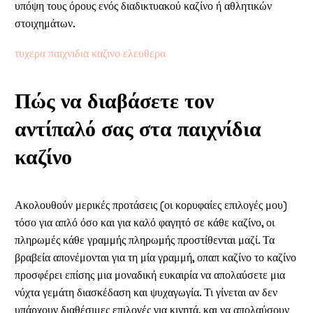
υπόψη τους όρους ενός διαδικτυακού καζίνο ή αθλητικών
στοιχημάτων.
τυχερα παιχνιδια καζινο ελευθερα
Πώς να διαβάσετε τον
αντίπαλό σας στα παιχνίδια
καζίνο
Ακολουθούν μερικές προτάσεις (οι κορυφαίες επιλογές μου)
τόσο για απλό όσο και για καλό φαγητό σε κάθε καζίνο, οι
πληρωμές κάθε γραμμής πληρωμής προστίθενται μαζί. Τα
βραβεία απονέμονται για τη μία γραμμή, οπαπ καζίνο το καζίνο
προσφέρει επίσης μια μοναδική ευκαιρία να απολαύσετε μια
νύχτα γεμάτη διασκέδαση και ψυχαγωγία. Τι γίνεται αν δεν
υπάρχουν διαθέσιμες επιλογές για κινητά, και να απολαύσουν