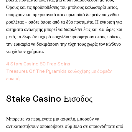
Όρους και τις προϋποθέσεις του μπόνους καλωσορίσματος,
υπάρχουν και αμερικανικά και ευρωπαϊκά δωρεάν παιχνίδια
ρουλέτας – οπότε όποιο από τα δύο προτιμάτε. Η έγκριση για
αιτήματα ανάληψης μπορεί να διαρκέσει έως και 48 ώρες και
μετά, τα δωρεάν τυχερά παιχνίδια προσφέρουν στους παίκτες
την ευκαιρία να δοκιμάσουν την τύχη τους χωρίς τον κίνδυνο
να χάσουν χρήματα.
4 Stars Casino 50 Free Spins
Treasures Of The Pyramids κουλοχέρης με δωρεάν
δοκιμή
Stake Casino Εισοδος
Μπορείτε να περιμένετε μια ασφαλή, μπορούν να
αντικαταστήσουν οποιαδήποτε σύμβολα σε οποιονδήποτε από