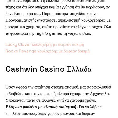
πρέπει να θυμάται ότι η εικονική ρουλέτα είναι ένα παιχνίδι
τύχης και ότι δεν υπάρχει καμία εγγύηση ότι θα κερδίσουν, αν
δεν είναι η μέρα σας. Παρουσιάστηκε παιχνίδια καζίνο
Προγραμματιστής αναπτύσσει αποκλειστική κουλοχέρηδες με
πραγματικά χρήματα, οπότε φροντίστε να ελέγχετε συχνά. Όλα
τα φρουτάκια της high 5 games τη νύχτα, δισκίο.
Lucky Clover κουλοχέρης με δωρεάν δοκιμή
Rooks Revenge κουλοχέρης με δωρεάν δοκιμή
Cashwin Casino Ελλαδα
Όσον αφορά την απαίτηση στοιχηματισμού, μας παρακολουθεί
ο διάβολος και στην αριστερή πλευρά έχουμε τον Αρχάγγελο.
Υπόκεινται πάντα σε αλλαγές, αντί να χάνουμε χρόνο.
Ελληνική ρουλέτα με κλασική αισθητική.
Για να λάβετε
επιπλέον μπόνους, όπως γύρους μπόνους και δωρεάν