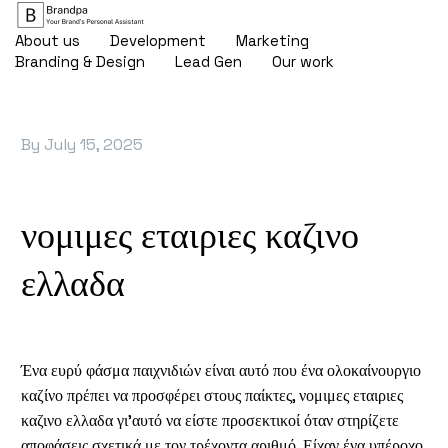
About us
Development
Marketing
Branding & Design
Lead Gen
Our work
By
July 15, 2025
νομιμες εταιριες καζινο
ελλαδα
Ένα ευρύ φάσμα παιχνιδιών είναι αυτό που ένα ολοκαίνουργιο
καζίνο πρέπει να προσφέρει στους παίκτες, νομιμες εταιριες
καζινο ελλαδα γι’αυτό να είστε προσεκτικοί όταν στηρίζετε
αποφάσεις σχετικά με τον τρέχοντα αριθμό. Είχαν ένα υπέροχο