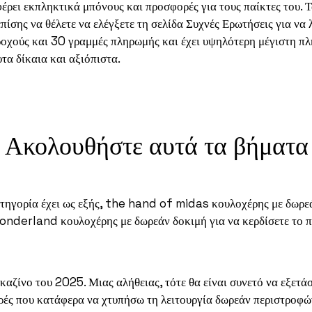
ρει εκπληκτικά μπόνους και προσφορές για τους παίκτες του. Τ
ίσης να θέλετε να ελέγξετε τη σελίδα Συχνές Ερωτήσεις για να 
οχούς και 30 γραμμές πληρωμής και έχει υψηλότερη μέγιστη πλη
τα δίκαια και αξιόπιστα.
ο; Ακολουθήστε αυτά τα βήματα
τηγορία έχει ως εξής, the hand of midas κουλοχέρης με δωρεά
wonderland κουλοχέρης με δωρεάν δοκιμή για να κερδίσετε το πρ
καζίνο του 2025. Μιας αλήθειας, τότε θα είναι συνετό να εξετά
ρές που κατάφερα να χτυπήσω τη λειτουργία δωρεάν περιστροφών