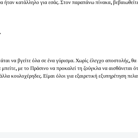
α ήταν κατάλληλο για εσάς. Στον παραπάνω πίνακα, βεβαιωθείτε
σ
αι να βγείτε όλα σε ένα γύρισμα. Χωρίς έλεγχο αποστολής, θα 
ά μπείτε, με το Πράσινο να προκαλεί τη ζούγκλα να αισθάνεται ό
λλα κουλοχέρηδες. Είμαι όλοι για εξαιρετική εξυπηρέτηση πελ