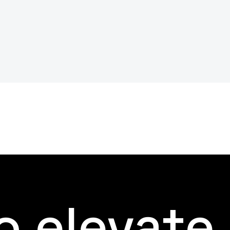
o elevate