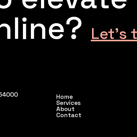
nline?
Let’s 
 54000
Home
Services
About
Contact