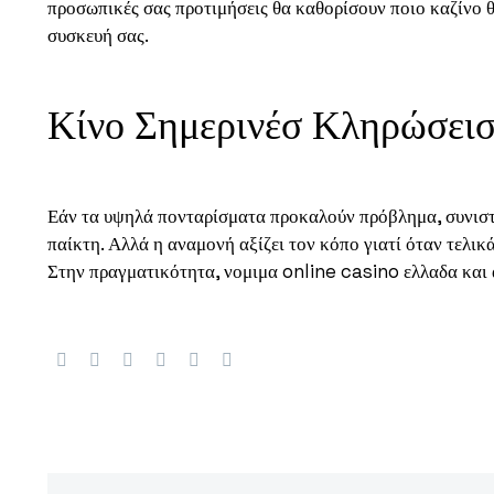
προσωπικές σας προτιμήσεις θα καθορίσουν ποιο καζίνο θ
συσκευή σας.
Κίνο Σημερινέσ Κληρώσει
Εάν τα υψηλά πονταρίσματα προκαλούν πρόβλημα, συνιστάτ
παίκτη. Αλλά η αναμονή αξίζει τον κόπο γιατί όταν τελικ
Στην πραγματικότητα, νομιμα online casino ελλαδα και ά