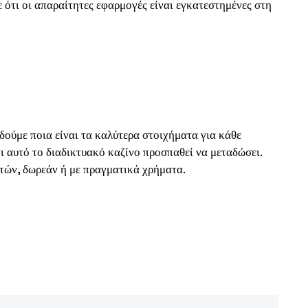
 ότι οι απαραίτητες εφαρμογές είναι εγκατεστημένες στη
δούμε ποια είναι τα καλύτερα στοιχήματα για κάθε
τι αυτό το διαδικτυακό καζίνο προσπαθεί να μεταδώσει.
ατών, δωρεάν ή με πραγματικά χρήματα.