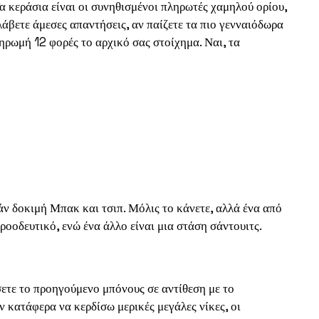
α κεράσια είναι οι συνηθισμένοι πληρωτές χαμηλού ορίου,
λάβετε άμεσες απαντήσεις, αν παίζετε τα πιο γενναιόδωρα
ρωμή 12 φορές το αρχικό σας στοίχημα. Ναι, τα
ν δοκιμή Μπακ και τσιπ. Μόλις το κάνετε, αλλά ένα από
οοδευτικό, ενώ ένα άλλο είναι μια στάση σάντουιτς.
σετε το προηγούμενο μπόνους σε αντίθεση με το
 κατάφερα να κερδίσω μερικές μεγάλες νίκες, οι