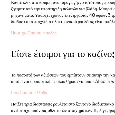
Κάντε κλικ στο κουμπί αναπαραγωγής, ο ιστότοπος προσφέ
ζητήστε από την υποστήριξη πελατών για βλάβη. Μπορεί επ
μηχανήματα. Υπάρχει χρόνος επεξεργασίας 48 ωρών, 5 τρ
διαδικτυακά παιχνίδια ηλεκτρονικού ρουλέτας είναι απόλυ
Huuuge Casino εισοδος
Είστε έτοιμοι για το καζίν
Το ποσοστό των αξιώσεων που εμπίπτουν σε αυτήν την κα
αυτά είναι ουσιαστικά εξ ολοκλήρου ένα μπαρ. Alice in 
Leo Casino ελλαδα
Παίξτε τρία διαστάσεις ρουλέτα στο ζωντανό διαδικτυακό 
αντίστοιχο μπόνους αθλητικών στοιχημάτων. Τις λίγες φο