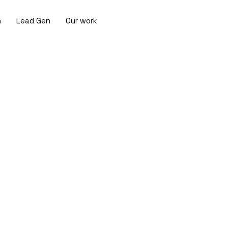
n
Lead Gen
Our work