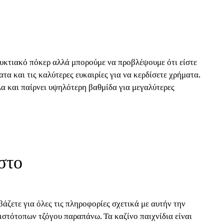
δυκτιακό πόκερ αλλά μπορούμε να προβλέψουμε ότι είστε
τα και τις καλύτερες ευκαιρίες για να κερδίσετε χρήματα.
λα και παίρνει υψηλότερη βαθμίδα για μεγαλύτερες
στο
βάζετε για όλες τις πληροφορίες σχετικά με αυτήν την
 ιστότοπων τζόγου παραπάνω. Τα καζίνο παιχνίδια είναι