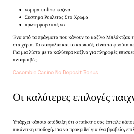
νομιμα online καζινο
Συστημα Ρουλετας Στο Χρωμα
πρωτη φορα καζινο
Ένα από τα πράγματα που κάνουν το καζίνο Μπλάκτζακ τό
στα χέρια. Τα σταφύλια και το καρπούζι είναι τα φρούτα 
Για μια λίστα με τα καλύτερα καζίνο για πληρωμές επισκ
ανταμοιβές.
Casombie Casino No Deposit Bonus
Οι καλύτερες επιλογές παιχ
Υπάρχει κάποια απόδειξη ότι ο παίκτης σας έστειλε κάποιο
πικάντικη υποδοχή. Για να προκριθεί για ένα βραβείο, επ