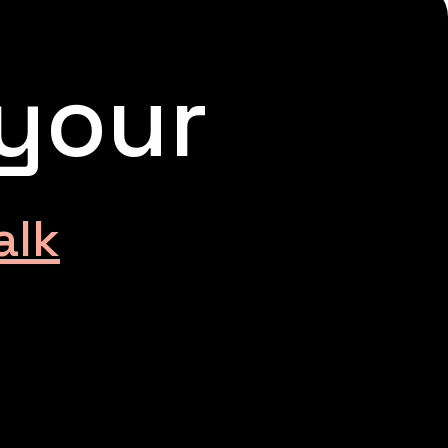
 your
alk