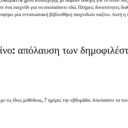
ίτε ένα παιχνίδι για να απολαύσετε εδώ. Πλήρεις δυνατότητες δι
οσφέρει μια εντυπωσιακή βιβλιοθήκη παιχνιδιών καζίνο. Αυτή η 
ζίνο: απόλαυση των δημοφιλέσ
με τις ίδιες μεθόδους, 7 ημέρες την εβδομάδα. Απολαύστε τα πι