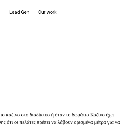
n
Lead Gen
Our work
ιο καζίνο στο διαδίκτυο ή όταν το δωμάτιο Καζίνο έχει
ς ότι οι πελάτες πρέπει να λάβουν ορισμένα μέτρα για να