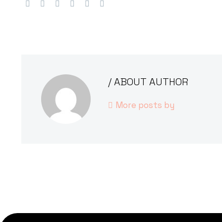
/ ABOUT AUTHOR
More posts by