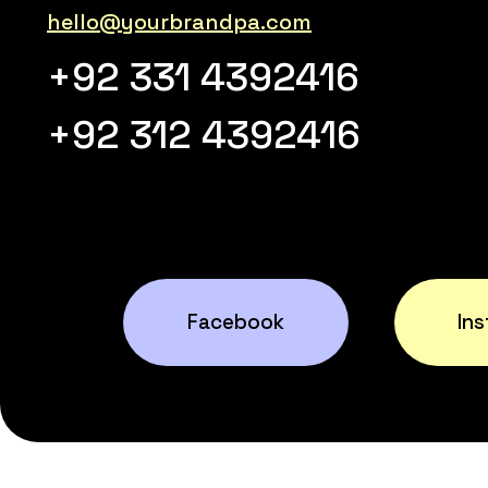
hello@yourbrandpa.com
+92 331 4392416
+92 312 4392416
Facebook
In