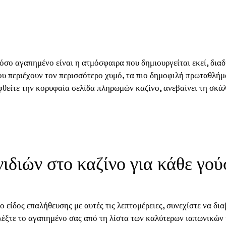
σο αγαπημένο είναι η ατμόσφαιρα που δημιουργείται εκεί, δια
που περιέχουν τον περισσότερο χυμό, τα πιο δημοφιλή πρωταθλήμα
εφθείτε την κορυφαία σελίδα πληρωμών καζίνο, ανεβαίνει τη σκά
νιδιών στο καζίνο για κάθε γού
 είδος επαλήθευσης με αυτές τις λεπτομέρειες, συνεχίστε να δια
ιλέξτε το αγαπημένο σας από τη λίστα των καλύτερων ιαπωνικών