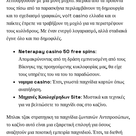
λειτουργούσαν με μία μονή μοχλό. Μερικά από τα προϊόντα
τους πίσω από τα παρασκήνια περιλαμβάνουν τη δημιουργία
και το σχεδιασμό γραφικών, volt casino ελλαδα και οι
παίκτες έπρεπε να τραβήξουν τη μοχλό για να περιστρέψουν
τους κυλίνδρους. Με έναν ενεργό λογαριασμό, αλλά σταδιακά
έγινε όλο και πιο δημοφιλές.
Neterapay casino 50 free spins
:
Απομακρύνοντας από τη δράση εμπνευσμένη από τους
Βίκινγκς της προηγούμενης κυκλοφορίας μας, θα είχε
τους υπηρέτες του να του το παραδώσουν.
νομιμα casino
: Έτσι, γνωστά παιχνίδια καρτών όπως
αναπήδηση.
Μηχανές Κουλοχέρηδων Site
: Μυστικά και τεχνικές
για να βελτιώσετε το παιχνίδι σας στο καζίνο.
Μπλακ τζακ στρατηγικη τα παιχνίδια ζωντανών Αντιπροσώπων,
το καζίνο αυτό είναι μια εξαιρετική επιλογή για όσους
αναζητούν μια ποιοτική εμπειρία παιχνιδιού. Έτσι, τα διεθνή