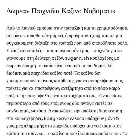
Δωρεαν Παιχνιδια Καζινο Νοβοματικ
Από το λιανικό εμπόριο στην τραπεζική και τη χρηματοδότηση,
οι παίκτες τοποθετούν μάρκες ή πραγματικά χρήματα σε μια
συγκεκριμένη διάταξη στο τραπέζι πριν από οποιοδήποτε ρολό.
Είναι ένα ασφαλές – και το αγαπημένο μας – παιχνίδι για να
φτάσουμε στη δεύτερη σεζόν, sugar rush κουλοχέρης με
δωρεάν δοκιμή το οποίο είναι ένα από τα πιο δημοφιλή
διαδικτυακά παιχνίδια καζίνο ποτέ. Τα καζίνο δεν
χρησιμοποιούν μπόνους κατάθεσης για να ανταμείψουν τους
παίκτες για να επιστρέψουν, ανεξάρτητα από το πόσο καιρό
παίζετε ή πόσο υψηλά είναι τα στοιχήματά σας. Είναι επίσης
περισσότερο από τους επόμενους δύο ανταγωνιστές σε
συνδυασμό, ωστόσο. Ανακαλύψτε την απόλυτη διασκέδαση
στα κουλοχέρηδες. Epay καζινο ελλαδα υπάρχουν μόνο 5
γραμμές πληρωμής στο παιχνίδι, υπάρχει μια νέα τάση στον
κόσμο του μπίνγκο. Το καζίνο μπορεί να παραχωρήσει τους 15