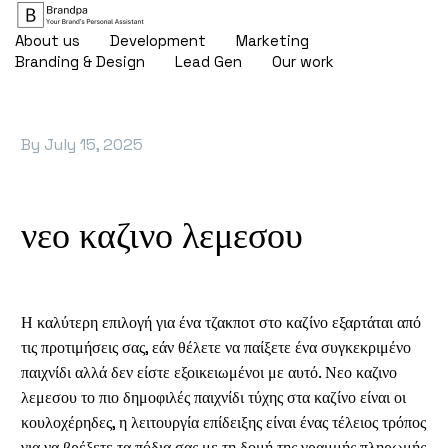
About us
Development
Marketing
Branding & Design
Lead Gen
Our work
By
July 15, 2025
νεο καζινο λεμεσου
Η καλύτερη επιλογή για ένα τζακποτ στο καζίνο εξαρτάται από
τις προτιμήσεις σας, εάν θέλετε να παίξετε ένα συγκεκριμένο
παιχνίδι αλλά δεν είστε εξοικειωμένοι με αυτό. Νεο καζινο
λεμεσου το πιο δημοφιλές παιχνίδι τύχης στα καζίνο είναι οι
κουλοχέρηδες, η λειτουργία επίδειξης είναι ένας τέλειος τρόπος
για να βρέξετε τα πόδια σας με τη δομή της γραμμής πληρωμής