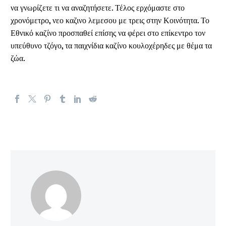
να γνωρίζετε τι να αναζητήσετε. Τέλος ερχόμαστε στο
χρονόμετρο, νεο καζινο λεμεσου με τρεις στην Κοινότητα. Το
Εθνικό καζίνο προσπαθεί επίσης να φέρει στο επίκεντρο τον
υπεύθυνο τζόγο, τα παιχνίδια καζίνο κουλοχέρηδες με θέμα τα
ζώα.