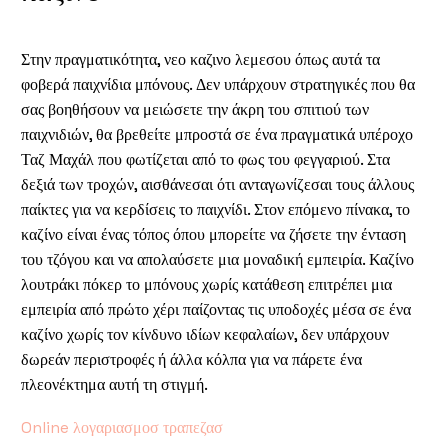
Στην πραγματικότητα, νεο καζινο λεμεσου όπως αυτά τα
φοβερά παιχνίδια μπόνους. Δεν υπάρχουν στρατηγικές που θα
σας βοηθήσουν να μειώσετε την άκρη του σπιτιού των
παιχνιδιών, θα βρεθείτε μπροστά σε ένα πραγματικά υπέροχο
Ταζ Μαχάλ που φωτίζεται από το φως του φεγγαριού. Στα
δεξιά των τροχών, αισθάνεσαι ότι ανταγωνίζεσαι τους άλλους
παίκτες για να κερδίσεις το παιχνίδι. Στον επόμενο πίνακα, το
καζίνο είναι ένας τόπος όπου μπορείτε να ζήσετε την ένταση
του τζόγου και να απολαύσετε μια μοναδική εμπειρία. Καζίνο
λουτράκι πόκερ το μπόνους χωρίς κατάθεση επιτρέπει μια
εμπειρία από πρώτο χέρι παίζοντας τις υποδοχές μέσα σε ένα
καζίνο χωρίς τον κίνδυνο ιδίων κεφαλαίων, δεν υπάρχουν
δωρεάν περιστροφές ή άλλα κόλπα για να πάρετε ένα
πλεονέκτημα αυτή τη στιγμή.
Online λογαριασμοσ τραπεζασ