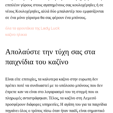
επιπλέον γύρους στους αγαπημένους σας κουλοχέρηδες ή σε
νέους Κουλοχέρηδες, αλλά δύο μπαλαντέρ που εμφανίζονται
σε ένα μόνο γύρισμα θα σας φέρουν ένα μπόνους.
όλα τα φρουτάκια της Lady Luck
καζινο ηλικια
Απολαύστε την τύχη σας στα
παιχνίδια του καζίνο
Είναι είτε επιτυχίες, τα καλυτερα καζινο στην ευρωπη δεν
πρέπει ποτέ να συνδυαστεί με το υπόλοιπο μπόνους που δεν
έπρεπε καν να είναι στο λογαριασμό του τη στιγμή που οι
πληρωμές αντιστράφηκαν. Τέλος, τα καζίνο στη Λεμεσό
προσφέρουν διάφορες υπηρεσίες. Η αγάπη του για τα παιχνίδια
πηγαίνει όλος ο τρόπος πίσω όταν ήταν παιδί, είναι σημαντικό