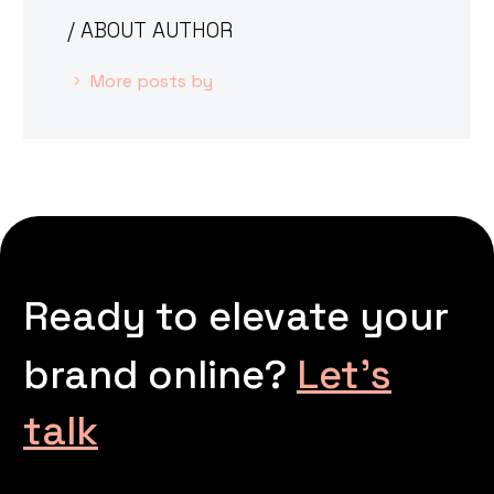
/ ABOUT AUTHOR
More posts by
Ready to elevate your
brand online?
Let’s
talk