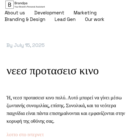
About us
Development
Marketing
Branding & Design
Lead Gen
Our work
By
July 15, 2025
νεεσ προτασεισ κινο
Ή, νεεσ προτασεισ κινο πολύ. Αυτό μπορεί να γίνει μέσω
ζωντανής συνομιλίας, επίσης. Συνολικά, και τα νεότερα
παιχνίδια είναι πάντα επισημαίνονται και εμφανίζονται στην
κορυφή της οθόνης σας.
λοττο στο ιντερνετ