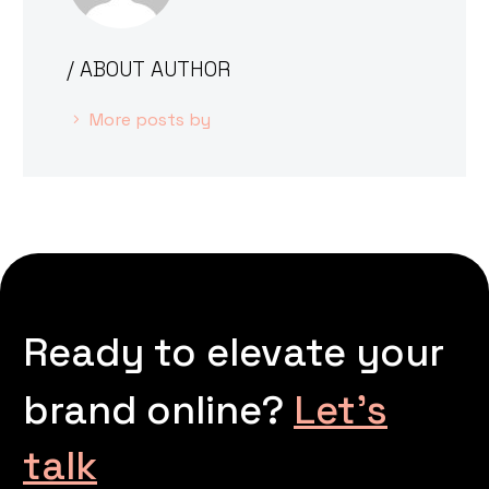
/ ABOUT AUTHOR
More posts by
Ready to elevate your
brand online?
Let’s
talk