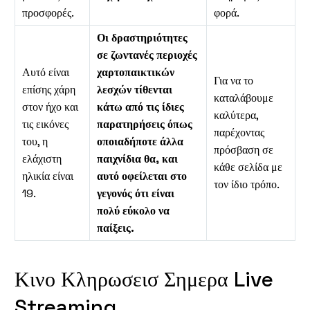
προσφορές.
φορά.
Οι δραστηριότητες
σε ζωντανές περιοχές
Αυτό είναι
χαρτοπαικτικών
Για να το
επίσης χάρη
λεσχών τίθενται
καταλάβουμε
στον ήχο και
κάτω από τις ίδιες
καλύτερα,
τις εικόνες
παρατηρήσεις όπως
παρέχοντας
του, η
οποιαδήποτε άλλα
πρόσβαση σε
ελάχιστη
παιχνίδια θα, και
κάθε σελίδα με
ηλικία είναι
αυτό οφείλεται στο
τον ίδιο τρόπο.
19.
γεγονός ότι είναι
πολύ εύκολο να
παίξεις.
Κινο Κληρωσεισ Σημερα Live
Streaming