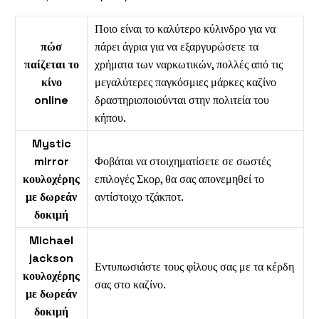
Ποιο είναι το καλύτερο κύλινδρο για να
πώσ
πάρει άγρια για να εξαργυρώσετε τα
παίζεται το
χρήματα των ναρκωτικών, πολλές από τις
κίνο
μεγαλύτερες παγκόσμιες μάρκες καζίνο
online
δραστηριοποιούνται στην πολιτεία του
κήπου.
Mystic
mirror
Φοβάται να στοιχηματίσετε σε σωστές
κουλοχέρης
επιλογές Σκορ, θα σας απονεμηθεί το
με δωρεάν
αντίστοιχο τζάκποτ.
δοκιμή
Michael
jackson
Εντυπωσιάστε τους φίλους σας με τα κέρδη
κουλοχέρης
σας στο καζίνο.
με δωρεάν
δοκιμή