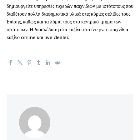
δημιουργείτε υπηρεσίες τυχερών παιχνιδιών με ιστότοπους που
διαθέτουν πολλά διαφημιστικά υλικά στις κύριες σελίδες τους.
Επίσης, καθώς και τα λόμπι τους στο κεντρικό τμήμα των
ιστότοπων. Η διασκέδαση στα καζίνο στο ίντερνετ: παιχνίδια
καζίνο online και live dealer.