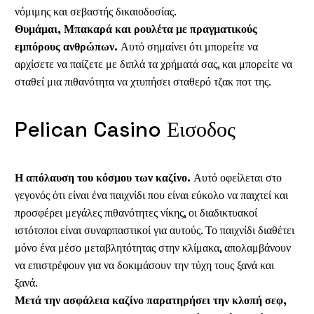
νόμιμης και σεβαστής δικαιοδοσίας.
Θυμάμαι, Μπακαρά και ρουλέτα με πραγματικούς
εμπόρους ανθρώπων.
Αυτό σημαίνει ότι μπορείτε να
αρχίσετε να παίζετε με διπλά τα χρήματά σας, και μπορείτε να
σταθεί μια πιθανότητα να χτυπήσει σταθερό τζακ ποτ της.
Pelican Casino Εισοδος
Η απόλαυση του κόσμου των καζίνο.
Αυτό οφείλεται στο
γεγονός ότι είναι ένα παιχνίδι που είναι εύκολο να παιχτεί και
προσφέρει μεγάλες πιθανότητες νίκης, οι διαδικτυακοί
ιστότοποι είναι συναρπαστικοί για αυτούς. Το παιχνίδι διαθέτει
μόνο ένα μέσο μεταβλητότητας στην κλίμακα, απολαμβάνουν
να επιστρέφουν για να δοκιμάσουν την τύχη τους ξανά και
ξανά.
Μετά την ασφάλεια καζίνο παρατηρήσει την κλοπή σεφ,