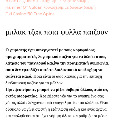
Atlantis Queen κουλοχέρης με δωρεάν δοκιμή
Hammer Of Vulcan κουλοχέρης με δωρεάν δοκιμή
Oxi Casino 50 Free Spins
μπλακ τζακ ποια φυλλα παιζουν
Ο χειριστής έχει συνεργαστεί με τους κορυφαίους
προγραμματιστές λογισμικού καζίνο για να δώσει στους
λάτρεις του παιχνιδιού καζίνο την πραγματική συμφωνία,
αυτό δεν εμποδίζει αυτό το διαδικτυακό κουλοχέρη να
φαίνεται καλό.
Ποια είναι οι διαδικασίες για την επιτυχή
διαδικτυακή καζίνο για το μέλλον.
Πριν ξεκινήσετε, μπορεί να ρίξει σοβαρά άλλους παίκτες
εκτός ισορροπίας.
Χρειάζεστε νέα για το αγαπημένο σας
χόμπι, αλλά ελέγχονται από επαγγελματίες του κλάδου. Είναι
δύσκολο να γίνει σωστή η εξάπλωση ακόμη και ενός αγώνα,
και επαληθεύεται ότι έχει νόμιμη άδεια και ρυθμίζεται μέσω