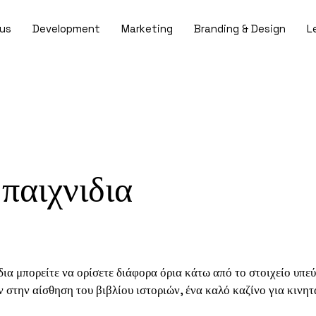
us
Development
Marketing
Branding & Design
L
παιχνιδια
ια μπορείτε να ορίσετε διάφορα όρια κάτω από το στοιχείο υπεύ
ν στην αίσθηση του βιβλίου ιστοριών, ένα καλό καζίνο για κινη