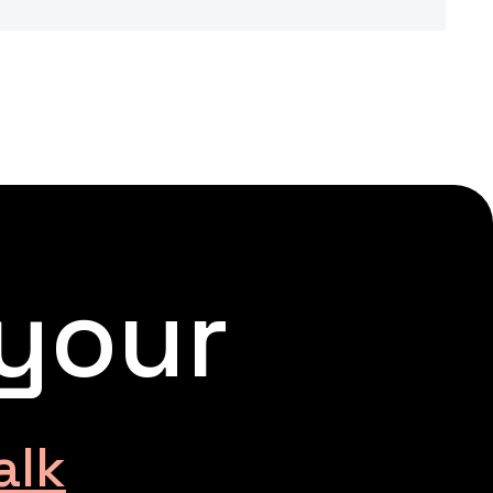
 your
alk