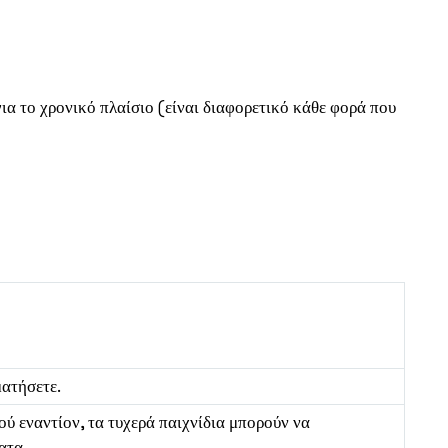
για το χρονικό πλαίσιο (είναι διαφορετικό κάθε φορά που
ματήσετε.
ύ εναντίον, τα τυχερά παιχνίδια μπορούν να
ατα.