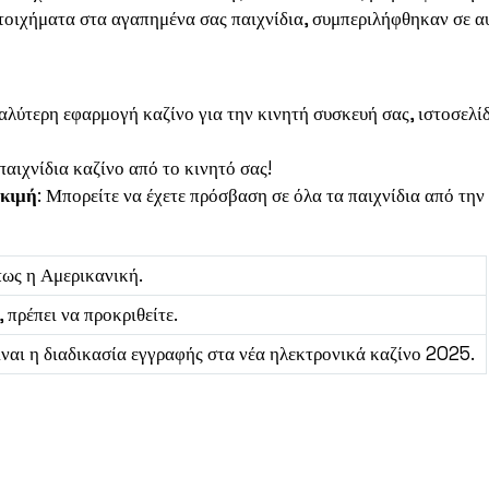
στοιχήματα στα αγαπημένα σας παιχνίδια, συμπεριλήφθηκαν σε α
καλύτερη εφαρμογή καζίνο για την κινητή συσκευή σας, ιστοσελί
παιχνίδια καζίνο από το κινητό σας!
οκιμή
: Μπορείτε να έχετε πρόσβαση σε όλα τα παιχνίδια από την 
πως η Αμερικανική.
 πρέπει να προκριθείτε.
ίναι η διαδικασία εγγραφής στα νέα ηλεκτρονικά καζίνο 2025.