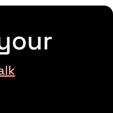
 your
alk