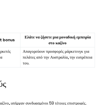
Ελάτε να ζήσετε μια μοναδική εμπειρία
it bonus
στο καζίνο
αρκετές
Απαγορεύουν προσφορές μάρκετινγκ για
να
πελάτες από την Αυστραλία, την ευπρέπεια
του.
ύς
καζίνο, υπήρχαν συνδυασμένοι 59 τέτοιες επιστροφές.