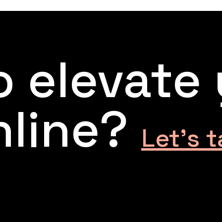
 elevate
nline?
Let’s t