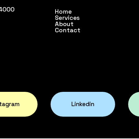
54000
Home
Services
About
Contact
stagram
Linkedin