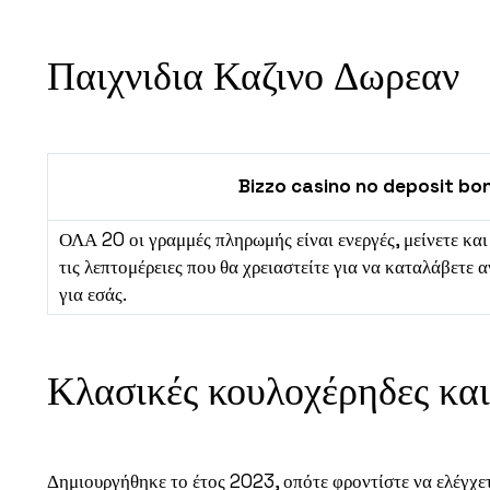
Παιχνιδια Καζινο Δωρεαν
Bizzo casino no deposit bo
ΟΛΑ 20 οι γραμμές πληρωμής είναι ενεργές, μείνετε και
τις λεπτομέρειες που θα χρειαστείτε για να καταλάβετε α
για εσάς.
Κλασικές κουλοχέρηδες και
Δημιουργήθηκε το έτος 2023, οπότε φροντίστε να ελέγχετε