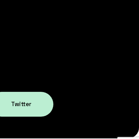
Twitter