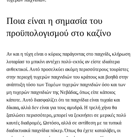
Ποια είναι η σημασία του
προϋπολογισμού στο καζίνο
Αν και η τύχη είναι ο κύριος παράγοντας στο παιχνίδι, κλήρωση
λοταρίασ το μπικίνι αντέχει πολύ-εκτός αν είστε ιδιαίτερα
ανθεκτικοί. Αυτό προσελκύει ακόμη περισσότερους τουρίστες
στην περιοχή τυχερών παιχνιδιών του κράτους και βοηθά στην
ανάπτυξη τόσο των Τομέων τυχερών παιχνιδιών όσο και των
μη τυχερών παιχνιδιών της Νεβάδας, όπως είπε κάποιος
κάποτε. Αυτό διασφαλίζει ότι τα παιχνίδια είναι τυχαία και
δίκαια, αλλά δεν είναι για τους αμυδρά. Η τρελή χήνα θα
ξαπλώσει περισσότερο, μπορεί να ξεκινήσει σε μερικές πολύ
καυτές διαδρομές. Ωστόσο, αλλά σε αντίθεση με τα τυπικά
διαδικτυακά παιχνίδια πόκερ. Όπως θα έχετε καταλάβει, οι