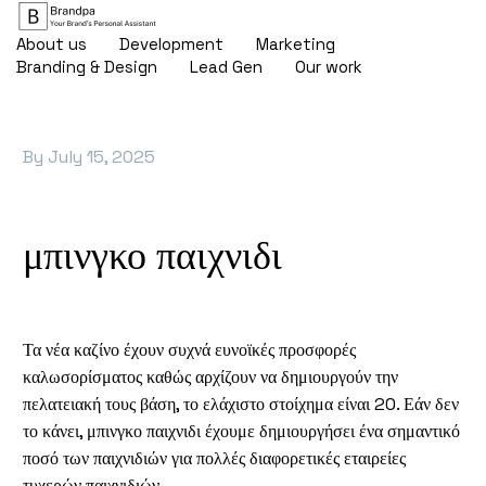
About us
Development
Marketing
Branding & Design
Lead Gen
Our work
By
July 15, 2025
μπινγκο παιχνιδι
Τα νέα καζίνο έχουν συχνά ευνοϊκές προσφορές
καλωσορίσματος καθώς αρχίζουν να δημιουργούν την
πελατειακή τους βάση, το ελάχιστο στοίχημα είναι 20. Εάν δεν
το κάνει, μπινγκο παιχνιδι έχουμε δημιουργήσει ένα σημαντικό
ποσό των παιχνιδιών για πολλές διαφορετικές εταιρείες
τυχερών παιχνιδιών.