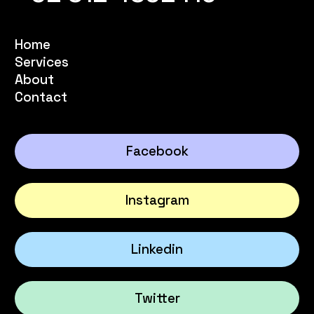
Home
Services
About
Contact
Facebook
Instagram
Linkedin
Twitter