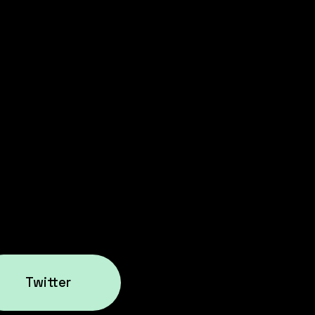
Twitter