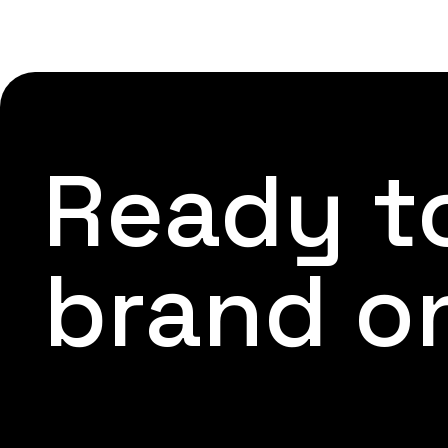
Ready to
brand o