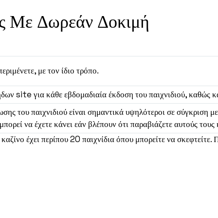
ς Με Δωρεάν Δοκιμή
εριμένετε, με τον ίδιο τρόπο.
ων site για κάθε εβδομαδιαία έκδοση του παιχνιδιού, καθώς κα
σης του παιχνιδιού είναι σημαντικά υψηλότεροι σε σύγκριση με 
μπορεί να έχετε κάνει εάν βλέπουν ότι παραβιάζετε αυτούς τους 
 καζίνο έχει περίπου 20 παιχνίδια όπου μπορείτε να σκεφτείτε.