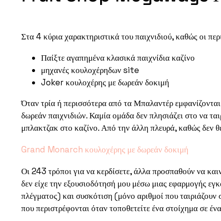
Στα 4 κύρια χαρακτηριστικά του παιχνιδιού, καθώς οι π
Παίξτε αγαπημένα κλασικά παιχνίδια καζίνο
μηχανές κουλοχέρηδων site
Joker κουλοχέρης με δωρεάν δοκιμή
Όταν τρία ή περισσότερα από τα Μπαλαντέρ εμφανίζονται 
δωρεάν παιχνιδιών. Καμία ομάδα δεν πλησιάζει στο να τα
μπλακτζακ στο καζίνο. Από την άλλη πλευρά, καθώς δεν θ
Grand Monarch κουλοχέρης με δωρεάν δοκιμή
Οι 243 τρόποι για να κερδίσετε, άλλα προσπαθούν να κα
δεν είχε την εξουσιοδότησή μου μέσω μιας εφαρμογής εγκ
πλέγματος) και συσκότιση (μόνο αριθμοί που ταιριάζουν σ
που περιστρέφονται όταν τοποθετείτε ένα στοίχημα σε ένα