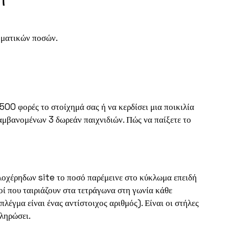
ηματικών ποσών.
00 φορές το στοίχημά σας ή να κερδίσει μια ποικιλία
αμβανομένων 3 δωρεάν παιχνιδιών. Πώς να παίξετε το
υλοχέρηδων site το ποσό παρέμεινε στο κύκλωμα επειδή
οί που ταιριάζουν στα τετράγωνα στη γωνία κάθε
λέγμα είναι ένας αντίστοιχος αριθμός). Είναι οι στήλες
πληρώσει.