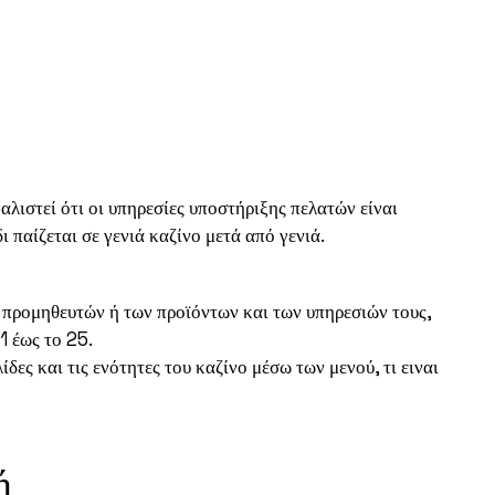
φαλιστεί ότι οι υπηρεσίες υποστήριξης πελατών είναι
ι παίζεται σε γενιά καζίνο μετά από γενιά.
 προμηθευτών ή των προϊόντων και των υπηρεσιών τους,
1 έως το 25.
δες και τις ενότητες του καζίνο μέσω των μενού, τι ειναι
ή