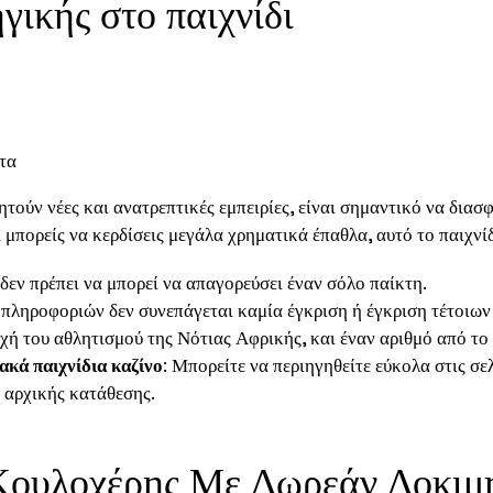
γικής στο παιχνίδι
έτα
ητούν νέες και ανατρεπτικές εμπειρίες, είναι σημαντικό να διασ
 μπορείς να κερδίσεις μεγάλα χρηματικά έπαθλα, αυτό το παιχνίδ
 δεν πρέπει να μπορεί να απαγορεύσει έναν σόλο παίκτη.
πληροφοριών δεν συνεπάγεται καμία έγκριση ή έγκριση τέτοιων
χή του αθλητισμού της Νότιας Αφρικής, και έναν αριθμό από το 
ακά παιχνίδια καζίνο
:
Μπορείτε να περιηγηθείτε εύκολα στις σελί
ς αρχικής κατάθεσης.
υλοχέρης Με Δωρεάν Δοκιμ