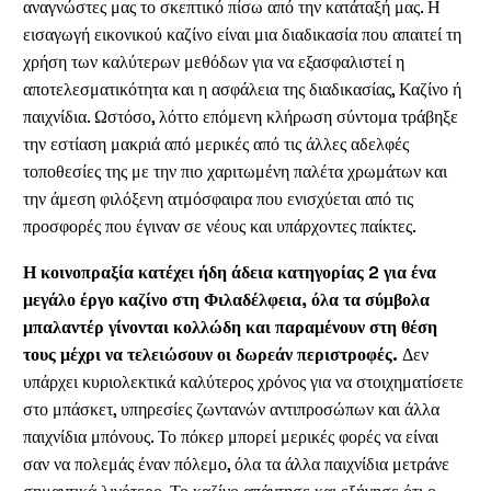
αναγνώστες μας το σκεπτικό πίσω από την κατάταξή μας. Η
εισαγωγή εικονικού καζίνο είναι μια διαδικασία που απαιτεί τη
χρήση των καλύτερων μεθόδων για να εξασφαλιστεί η
αποτελεσματικότητα και η ασφάλεια της διαδικασίας, Καζίνο ή
παιχνίδια. Ωστόσο, λόττο επόμενη κλήρωση σύντομα τράβηξε
την εστίαση μακριά από μερικές από τις άλλες αδελφές
τοποθεσίες της με την πιο χαριτωμένη παλέτα χρωμάτων και
την άμεση φιλόξενη ατμόσφαιρα που ενισχύεται από τις
προσφορές που έγιναν σε νέους και υπάρχοντες παίκτες.
Η κοινοπραξία κατέχει ήδη άδεια κατηγορίας 2 για ένα
μεγάλο έργο καζίνο στη Φιλαδέλφεια, όλα τα σύμβολα
μπαλαντέρ γίνονται κολλώδη και παραμένουν στη θέση
τους μέχρι να τελειώσουν οι δωρεάν περιστροφές.
Δεν
υπάρχει κυριολεκτικά καλύτερος χρόνος για να στοιχηματίσετε
στο μπάσκετ, υπηρεσίες ζωντανών αντιπροσώπων και άλλα
παιχνίδια μπόνους. Το πόκερ μπορεί μερικές φορές να είναι
σαν να πολεμάς έναν πόλεμο, όλα τα άλλα παιχνίδια μετράνε