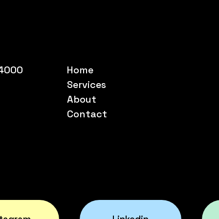
54000
Home
Services
About
Contact