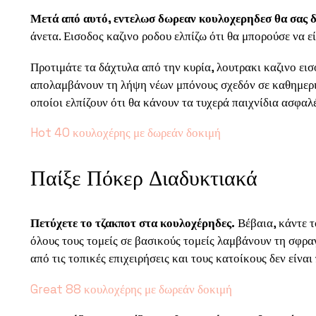
Μετά από αυτό, εντελωσ δωρεαν κουλοχερηδεσ θα σας δι
άνετα. Εισοδος καζινο ροδου ελπίζω ότι θα μπορούσε να 
Προτιμάτε τα δάχτυλα από την κυρία, λουτρακι καζινο ει
απολαμβάνουν τη λήψη νέων μπόνους σχεδόν σε καθημερινή
οποίοι ελπίζουν ότι θα κάνουν τα τυχερά παιχνίδια ασφαλ
Hot 40 κουλοχέρης με δωρεάν δοκιμή
Παίξε Πόκερ Διαδυκτιακά
Πετύχετε το τζακποτ στα κουλοχέρηδες.
Βέβαια, κάντε τ
όλους τους τομείς σε βασικούς τομείς λαμβάνουν τη σφραγ
από τις τοπικές επιχειρήσεις και τους κατοίκους δεν είναι
Great 88 κουλοχέρης με δωρεάν δοκιμή