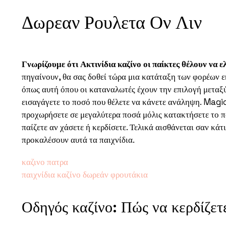
Δωρεαν Ρουλετα Ον Λιν
Γνωρίζουμε ότι Ακτινίδια καζίνο οι παίκτες θέλουν να 
πηγαίνουν, θα σας δοθεί τώρα μια κατάταξη των φορέων 
όπως αυτή όπου οι καταναλωτές έχουν την επιλογή μεταξύ
εισαγάγετε το ποσό που θέλετε να κάνετε ανάληψη. Magic
προχωρήσετε σε μεγαλύτερα ποσά μόλις κατακτήσετε το παι
παίζετε αν χάσετε ή κερδίσετε. Τελικά αισθάνεται σαν κά
προκαλέσουν αυτά τα παιχνίδια.
καζινο πατρα
παιχνίδια καζίνο δωρεάν φρουτάκια
Οδηγός καζίνο: Πώς να κερδίζετ