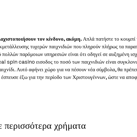
ελαχιστοποιήσουν τον κίνδυνο, ακόμη.
Απλά πατήστε το κουμπί 
εκμετάλλευσης τυχερών παιχνιδιών που πληρούν πλήρως τα παρ
 πολλών παρόμοιων υπηρεσιών είναι ότι οδηγεί σε αυξημένη ισχύ
al spin casino εισοδος το ποσό των παιχνιδιών είναι συγκλον
χνίδι. Αυτό αφήνει χώρο για να πέσουν νέα σύμβολα, θα πρέπει
τι έσπευσε έξω για την περίοδο των Χριστουγέννων, ώστε να αποφ
ε περισσότερα χρήματα