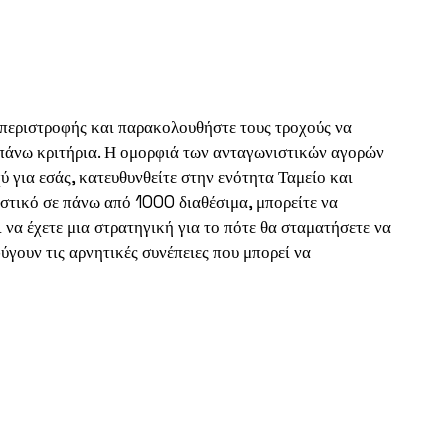
περιστροφής και παρακολουθήστε τους τροχούς να
απάνω κριτήρια. Η ομορφιά των ανταγωνιστικών αγορών
 για εσάς, κατευθυνθείτε στην ενότητα Ταμείο και
ιστικό σε πάνω από 1000 διαθέσιμα, μπορείτε να
 να έχετε μια στρατηγική για το πότε θα σταματήσετε να
ύγουν τις αρνητικές συνέπειες που μπορεί να