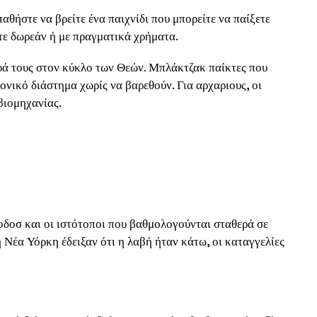
αθήστε να βρείτε ένα παιχνίδι που μπορείτε να παίξετε
ετε δωρεάν ή με πραγματικά χρήματα.
ιρά τους στον κύκλο των Θεών. Μπλάκτζακ παίκτες που
νικό διάστημα χωρίς να βαρεθούν. Για αρχαριους, οι
βιομηχανίας.
σοδοσ και οι ιστότοποι που βαθμολογούνται σταθερά σε
 Νέα Υόρκη έδειξαν ότι η λαβή ήταν κάτω, οι καταγγελίες