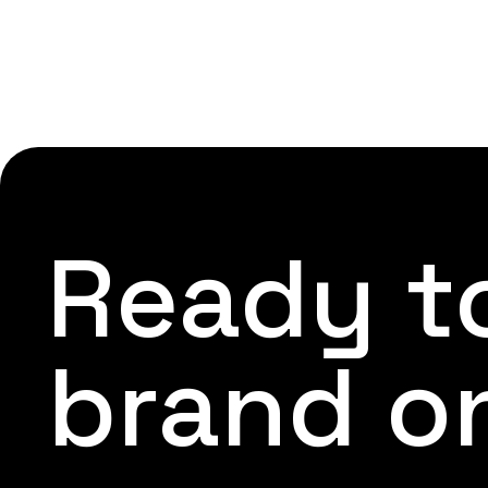
Ready to
brand o