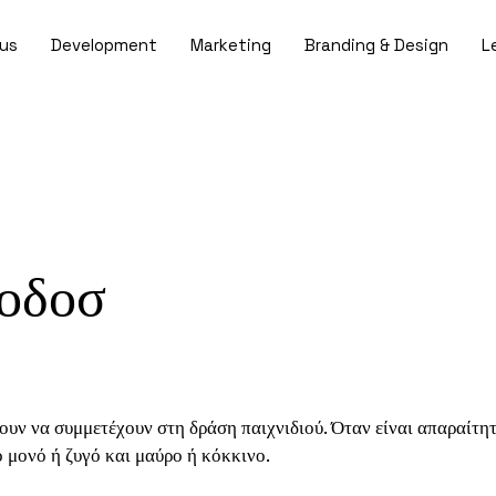
us
Development
Marketing
Branding & Design
L
σοδοσ
ίσουν να συμμετέχουν στη δράση παιχνιδιού. Όταν είναι απαραίτη
ο μονό ή ζυγό και μαύρο ή κόκκινο.