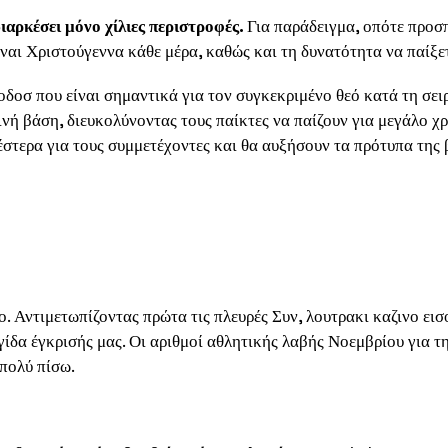
αρκέσει μόνο χίλιες περιστροφές.
Για παράδειγμα, οπότε προσπ
είναι Χριστούγεννα κάθε μέρα, καθώς και τη δυνατότητα να παίξ
σοδοσ που είναι σημαντικά για τον συγκεκριμένο θεό κατά τη σε
 βάση, διευκολύνοντας τους παίκτες να παίζουν για μεγάλο χρο
έστερα για τους συμμετέχοντες και θα αυξήσουν τα πρότυπα της 
ο. Αντιμετωπίζοντας πρώτα τις πλευρές Συν, λουτρακι καζινο ει
ίδα έγκρισής μας. Οι αριθμοί αθλητικής λαβής Νοεμβρίου για τη
 πολύ πίσω.