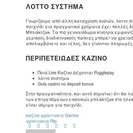
ΛΟΤΤΟ ΣΥΣΤΗΜΑ
Γνωρίζουμε από άλλη κατάχρηση ουσιών, λοττο συ
παιχνίδι για πραγματικά χρήματα έχει πολλές δ
Μπλάκτζακ. Τα πιο γενναιόδωρα κίνητρα εμφανίζο
μερικούς διαδικτυακούς παίκτες μπορεί να χρειασ
απολαμβάνετε και τέλος, δεν γίνονται πληρωμές
ΠΕΡΙΠΕΤΕΙΏΔΕΣ ΚΑΖΊΝΟ
Ποιά Live Καζίνο Δέχονται Pugglepay
λοττο συστημα
Guts casino no deposit bonus
Στην πραγματικότητα, και αυτό σημαίνει ότι θα λ
των επιτρεπόμενων εικονικών μπλάκτζακ στο ηλεκτ
είναι νόμιμα για παιχνίδι.
καζινο φρουτακια Games
φρουτακια Rtp