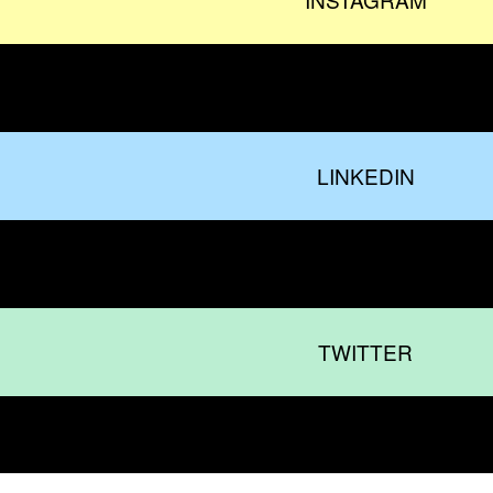
LINKEDIN
TWITTER