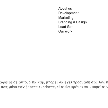
About us
Development
Marketing
Branding & Design
Lead Gen
Our work
ραφείτε σε αυτό, ο παίκτης μπορεί να έχει πρόσβαση στα Αγα
σας μόνο εάν ξέρετε τι κάνετε, τότε θα πρέπει να μπορείτε ν