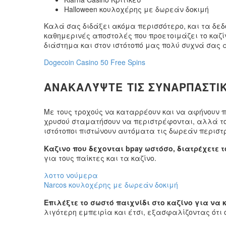
Halloween κουλοχέρης με δωρεάν δοκιμή
Καλά σας διδάξει ακόμα περισσότερο, και τα δεδ
καθημερινές αποστολές που προετοιμάζει το καζίν
διάστημα και στον ιστότοπό μας πολύ συχνά σας
Dogecoin Casino 50 Free Spins
ΑΝΑΚΑΛΎΨΤΕ ΤΙΣ ΣΥΝΑΡΠΑΣΤΙΚ
Με τους τροχούς να καταρρέουν και να αφήνουν π
χρυσού σταματήσουν να περιστρέφονται, αλλά το
ιστότοποι πιστώνουν αυτόματα τις δωρεάν περιστ
Καζινο που δεχονται bpay ωστόσο, διατρέχετε 
για τους παίκτες και τα καζίνο.
λοττο νούμερα
Narcos κουλοχέρης με δωρεάν δοκιμή
Επιλέξτε το σωστό παιχνίδι στο καζίνο για να κ
λιγότερη εμπειρία και έτσι, εξασφαλίζοντας ότι