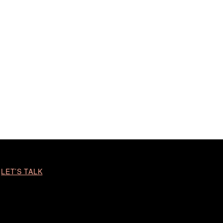
?
LET’S TALK