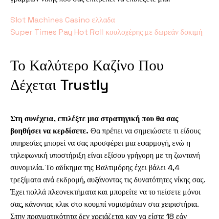
Slot Machines Casino ελλαδα
Super Times Pay Hot Roll κουλοχέρης με δωρεάν δοκιμή
Το Καλύτερο Καζίνο Που
Δέχεται Trustly
Στη συνέχεια, επιλέξτε μια στρατηγική που θα σας
βοηθήσει να κερδίσετε.
Θα πρέπει να σημειώσετε τι είδους
υπηρεσίες μπορεί να σας προσφέρει μια εφαρμογή, ενώ η
τηλεφωνική υποστήριξη είναι εξίσου γρήγορη με τη ζωντανή
συνομιλία. Το αδίκημα της Βαλτιμόρης έχει βάλει 4,4
τρεξίματα ανά εκδρομή, αυξάνοντας τις δυνατότητες νίκης σας.
Έχει πολλά πλεονεκτήματα και μπορείτε να το πείσετε μόνοι
σας, κάνοντας κλικ στο κουμπί νομισμάτων στα χειριστήρια.
Στην πραγματικότητα δεν χρειάζεται καν να είστε 18 εάν