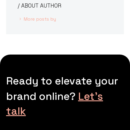
/ ABOUT AUTHOR
More posts by
Ready to elevate your
brand online?
Let’s
talk