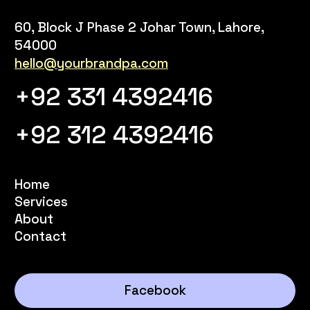
60, Block J Phase 2 Johar Town, Lahore,
54000
hello@yourbrandpa.com
+92 331 4392416
+92 312 4392416
Home
Services
About
Contact
Facebook