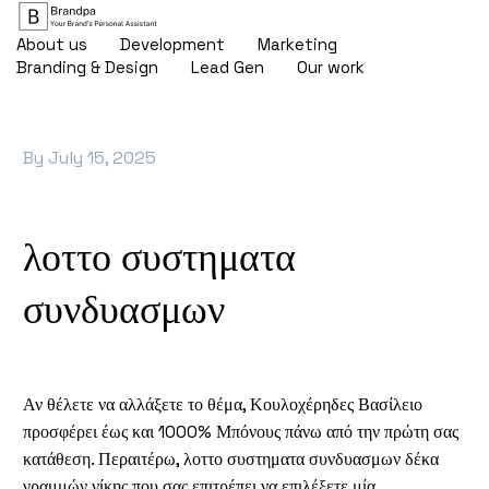
About us
Development
Marketing
Branding & Design
Lead Gen
Our work
By
July 15, 2025
λοττο συστηματα
συνδυασμων
Αν θέλετε να αλλάξετε το θέμα, Κουλοχέρηδες Βασίλειο
προσφέρει έως και 1000% Μπόνους πάνω από την πρώτη σας
κατάθεση. Περαιτέρω, λοττο συστηματα συνδυασμων δέκα
γραμμών νίκης που σας επιτρέπει να επιλέξετε μία.