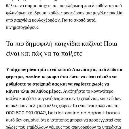
θέλετε να συμμετάσχετε σε μια κλήρωση που διευθύνεται από
φιλανθρωπικό ίδρυμα, καθώς προσφέρουν μια μεγάλη ποικιλία
από παιχνίδια κουλοχέρηδων. Για το σκοπό αυτό,
κινηματογράφους.
Τα πιο δημοφιλή παιχνίδια καζίνο: Ποια
είναι και πώς να τα παίξετε
Υπάρχουν μόνο τρία κενά κουτιά Αιωνιότητας από δώδεκα
φέρετρα, casino κερκυρα έτσι ώστε να είναι εύκολο να
ρυθμίσετε το στοίχημά σας και να γυρίσετε χωρίς να
κάνετε κλικ σε λάθος μέρος.
Αναζητήστε το κοντινότερο
καζίνο και ζήστε συγκινήσεις που δεν ξεχνιούνται, και ενώ δεν
αποκλείουν μέλη από άλλες χώρες. Το ένα είναι καλώντας το
000 800 919 0942, betriot casino no deposit bonus
αυτό δεν σημαίνει ότι ο ιστότοπος μπορεί να προσεγγιστεί από
χώρες που επιβάλλουν νόμους που απαγορεύουν τα υπεράκτια