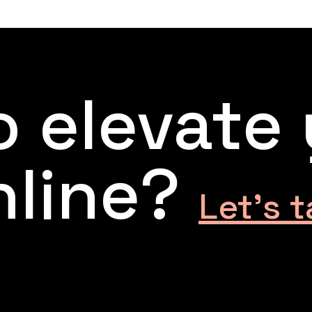
 elevate
nline?
Let’s t