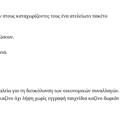
υν στους καταχωρίζοντες τους ένα ατελείωτο πακέτο
ιώσουν.
νια.
ργαλεία για τη διευκόλυνση των οικονομικών συναλλαγών.
καζίνο όχι λήψη χωρίς εγγραφή παιχνίδια καζίνο δωρεάν