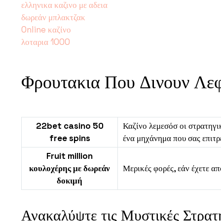
ελληνικα καζινο με αδεια
δωρεάν μπλακτζακ
Online καζίνο
λοταρια 1000
Φρουτακια Που Δινουν Λε
22bet casino 50
Καζίνο λεμεσόσ οι στρατηγικ
free spins
ένα μηχάνημα που σας επιτρ
Fruit million
κουλοχέρης με δωρεάν
Μερικές φορές, εάν έχετε απ
δοκιμή
Ανακαλύψτε τις Μυστικές Στρατη