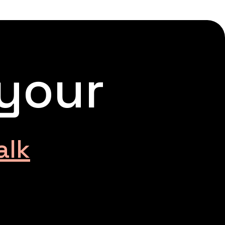
 your
alk