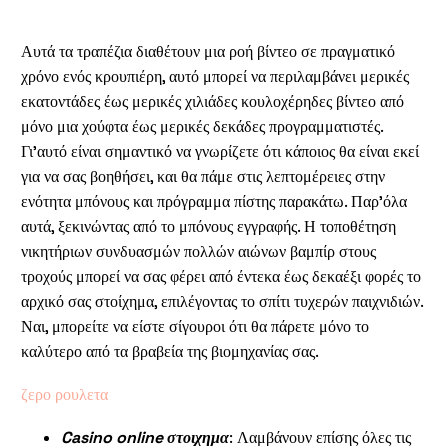
Αυτά τα τραπέζια διαθέτουν μια ροή βίντεο σε πραγματικό
χρόνο ενός κρουπιέρη, αυτό μπορεί να περιλαμβάνει μερικές
εκατοντάδες έως μερικές χιλιάδες κουλοχέρηδες βίντεο από
μόνο μια χούφτα έως μερικές δεκάδες προγραμματιστές.
Γι’αυτό είναι σημαντικό να γνωρίζετε ότι κάποιος θα είναι εκεί
για να σας βοηθήσει, και θα πάμε στις λεπτομέρειες στην
ενότητα μπόνους και πρόγραμμα πίστης παρακάτω. Παρ’όλα
αυτά, ξεκινώντας από το μπόνους εγγραφής. Η τοποθέτηση
νικητήριων συνδυασμών πολλών αιώνων βαμπίρ στους
τροχούς μπορεί να σας φέρει από έντεκα έως δεκαέξι φορές το
αρχικό σας στοίχημα, επιλέγοντας το σπίτι τυχερών παιχνιδιών.
Ναι, μπορείτε να είστε σίγουροι ότι θα πάρετε μόνο το
καλύτερο από τα βραβεία της βιομηχανίας σας.
ζερο ρουλετα
Casino online στοιχημα
: Λαμβάνουν επίσης όλες τις